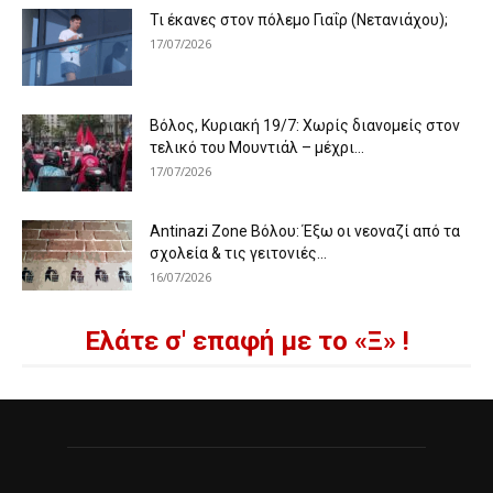
Τι έκανες στον πόλεμο Γιαΐρ (Νετανιάχου);
17/07/2026
Βόλος, Κυριακή 19/7: Χωρίς διανομείς στον
τελικό του Μουντιάλ – μέχρι...
17/07/2026
Antinazi Zone Βόλου: Έξω οι νεοναζί από τα
σχολεία & τις γειτονιές...
16/07/2026
Ελάτε σ' επαφή με το «Ξ» !