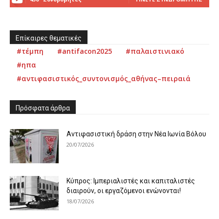
Επίκαιρες θεματικές
#τέμπη
#antifacon2025
#παλαιστινιακό
#ηπα
#αντιφασιστικός_συντονισμός_αθήνας–πειραιά
Πρόσφατα άρθρα
Αντιφασιστική δράση στην Νέα Ιωνία Βόλου
20/07/2026
Κύπρος: Ιμπεριαλιστές και καπιταλιστές
διαιρούν, οι εργαζόμενοι ενώνονται!
18/07/2026