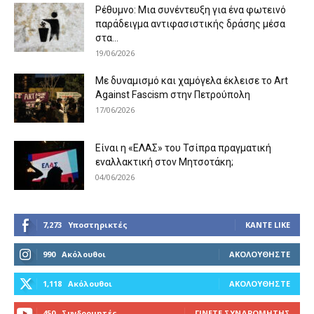
Ρέθυμνο: Μια συνέντευξη για ένα φωτεινό
παράδειγμα αντιφασιστικής δράσης μέσα
στα...
19/06/2026
Με δυναμισμό και χαμόγελα έκλεισε το Art
Against Fascism στην Πετρούπολη
17/06/2026
Είναι η «ΕΛΑΣ» του Τσίπρα πραγματική
εναλλακτική στον Μητσοτάκη;
04/06/2026
7,273
Υποστηρικτές
ΚΆΝΤΕ LIKE
990
Ακόλουθοι
ΑΚΟΛΟΥΘΉΣΤΕ
1,118
Ακόλουθοι
ΑΚΟΛΟΥΘΉΣΤΕ
450
Συνδρομητές
ΓΊΝΕΤΕ ΣΥΝΔΡΟΜΗΤΉΣ