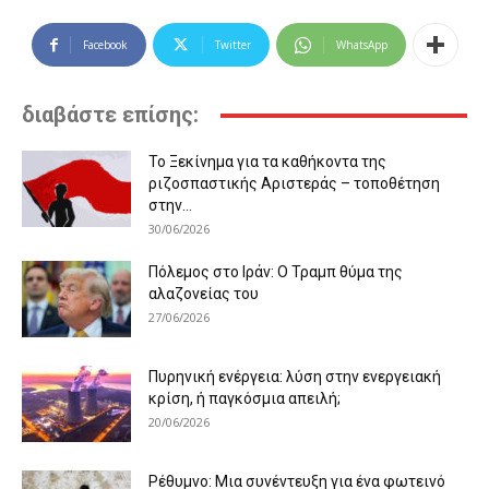
Facebook
Twitter
WhatsApp
διαβάστε επίσης:
Το Ξεκίνημα για τα καθήκοντα της
ριζοσπαστικής Αριστεράς – τοποθέτηση
στην...
30/06/2026
Πόλεμος στο Ιράν: Ο Τραμπ θύμα της
αλαζονείας του
27/06/2026
Πυρηνική ενέργεια: λύση στην ενεργειακή
κρίση, ή παγκόσμια απειλή;
20/06/2026
Ρέθυμνο: Μια συνέντευξη για ένα φωτεινό