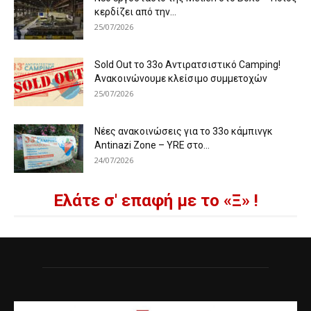
κερδίζει από την...
25/07/2026
Sold Out το 33ο Αντιρατσιστικό Camping!
Ανακοινώνουμε κλείσιμο συμμετοχών
25/07/2026
Νέες ανακοινώσεις για το 33ο κάμπινγκ
Antinazi Zone – YRE στο...
24/07/2026
Ελάτε σ' επαφή με το «Ξ» !