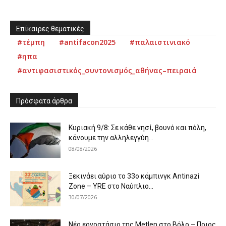
Επίκαιρες θεματικές
#τέμπη
#antifacon2025
#παλαιστινιακό
#ηπα
#αντιφασιστικός_συντονισμός_αθήνας–πειραιά
Πρόσφατα άρθρα
Κυριακή 9/8: Σε κάθε νησί, βουνό και πόλη,
κάνουμε την αλληλεγγύη...
08/08/2026
Ξεκινάει αύριο το 33ο κάμπινγκ Antinazi
Zone – YRE στο Ναύπλιο...
30/07/2026
Νέο εργοστάσιο της Metlen στο Βόλο – Ποιος