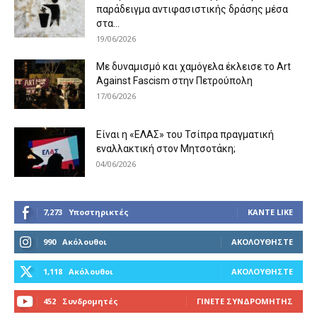
παράδειγμα αντιφασιστικής δράσης μέσα
στα...
19/06/2026
Με δυναμισμό και χαμόγελα έκλεισε το Art
Against Fascism στην Πετρούπολη
17/06/2026
Είναι η «ΕΛΑΣ» του Τσίπρα πραγματική
εναλλακτική στον Μητσοτάκη;
04/06/2026
7,273
Υποστηρικτές
ΚΆΝΤΕ LIKE
990
Ακόλουθοι
ΑΚΟΛΟΥΘΉΣΤΕ
1,118
Ακόλουθοι
ΑΚΟΛΟΥΘΉΣΤΕ
452
Συνδρομητές
ΓΊΝΕΤΕ ΣΥΝΔΡΟΜΗΤΉΣ