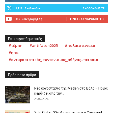
1,118
Ακόλουθοι
ΑΚΟΛΟΥΘΉΣΤΕ
450
Συνδρομητές
ΓΊΝΕΤΕ ΣΥΝΔΡΟΜΗΤΉΣ
Επίκαιρες θεματικές
#τέμπη
#antifacon2025
#παλαιστινιακό
#ηπα
#αντιφασιστικός_συντονισμός_αθήνας–πειραιά
Πρόσφατα άρθρα
Νέο εργοστάσιο της Metlen στο Βόλο – Ποιος
κερδίζει από την...
25/07/2026
Sold Out το 33ο Αντιρατσιστικό Camping!