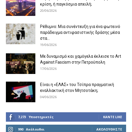
κρίση, ή παγκόσμια απειλή;
20/06/2026
Ρέθυμνο: Μια συνέντευξη για ένα φωτεινό
παράδειγμα αντιφασιστικής δράσης μέσα
στα...
19/06/2026
Με δυναμισμό και χαμόγελα έκλεισε το Art
Against Fascism στην Πετρούπολη
17/06/2026
Είναι η «ΕΛΑΣ» του Τσίπρα πραγματική
εναλλακτική στον Μητσοτάκη;
04/06/2026
7,273
Υποστηρικτές
ΚΆΝΤΕ LIKE
990
Ακόλουθοι
ΑΚΟΛΟΥΘΉΣΤΕ