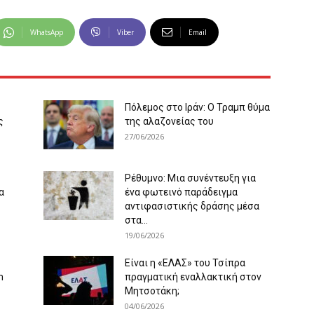
WhatsApp
Viber
Email
Πόλεμος στο Ιράν: Ο Τραμπ θύμα
ς
της αλαζονείας του
27/06/2026
Ρέθυμνο: Μια συνέντευξη για
α
ένα φωτεινό παράδειγμα
αντιφασιστικής δράσης μέσα
στα...
19/06/2026
Είναι η «ΕΛΑΣ» του Τσίπρα
m
πραγματική εναλλακτική στον
Μητσοτάκη;
04/06/2026