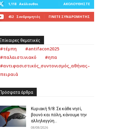
1,118
Ακόλουθοι
ΑΚΟΛΟΥΘΉΣΤΕ
452
Συνδρομητές
ΓΊΝΕΤΕ ΣΥΝΔΡΟΜΗΤΉΣ
Επίκαιρες θεματικές
#τέμπη
#antifacon2025
#παλαιστινιακό
#ηπα
#αντιφασιστικός_συντονισμός_αθήνας–
πειραιά
Πρόσφατα άρθρα
Κυριακή 9/8: Σε κάθε νησί,
βουνό και πόλη, κάνουμε την
αλληλεγγύη...
08/08/2026