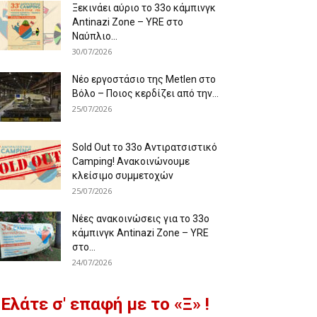
Ξεκινάει αύριο το 33ο κάμπινγκ
Antinazi Zone – YRE στο
Ναύπλιο...
30/07/2026
Νέο εργοστάσιο της Metlen στο
Βόλο – Ποιος κερδίζει από την...
25/07/2026
Sold Out το 33ο Αντιρατσιστικό
Camping! Ανακοινώνουμε
κλείσιμο συμμετοχών
25/07/2026
Νέες ανακοινώσεις για το 33ο
κάμπινγκ Antinazi Zone – YRE
στο...
24/07/2026
Ελάτε σ' επαφή με το «Ξ» !