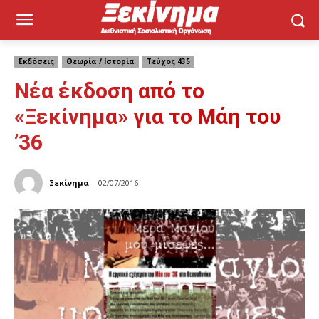
Εκδόσεις
Θεωρία / Ιστορία
Τεύχος 435
Νέα έκδοση από το
«Ξεκίνημα» για το Μάη του
’36
Ξεκίνημα
02/07/2016