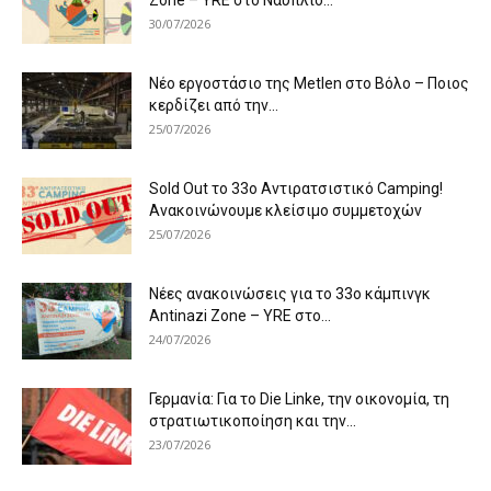
Zone – YRE στο Ναύπλιο...
30/07/2026
Νέο εργοστάσιο της Metlen στο Βόλο – Ποιος
κερδίζει από την...
25/07/2026
Sold Out το 33ο Αντιρατσιστικό Camping!
Ανακοινώνουμε κλείσιμο συμμετοχών
25/07/2026
Νέες ανακοινώσεις για το 33ο κάμπινγκ
Antinazi Zone – YRE στο...
24/07/2026
Γερμανία: Για το Die Linke, την οικονομία, τη
στρατιωτικοποίηση και την...
23/07/2026