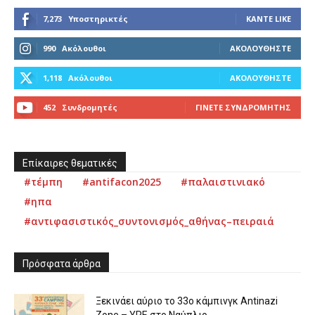
7,273
Υποστηρικτές
ΚΆΝΤΕ LIKE
990
Ακόλουθοι
ΑΚΟΛΟΥΘΉΣΤΕ
1,118
Ακόλουθοι
ΑΚΟΛΟΥΘΉΣΤΕ
452
Συνδρομητές
ΓΊΝΕΤΕ ΣΥΝΔΡΟΜΗΤΉΣ
Επίκαιρες θεματικές
#τέμπη
#antifacon2025
#παλαιστινιακό
#ηπα
#αντιφασιστικός_συντονισμός_αθήνας–πειραιά
Πρόσφατα άρθρα
Ξεκινάει αύριο το 33ο κάμπινγκ Antinazi