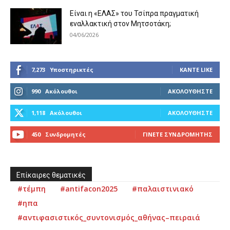
Είναι η «ΕΛΑΣ» του Τσίπρα πραγματική
εναλλακτική στον Μητσοτάκη;
04/06/2026
7,273
Υποστηρικτές
ΚΆΝΤΕ LIKE
990
Ακόλουθοι
ΑΚΟΛΟΥΘΉΣΤΕ
1,118
Ακόλουθοι
ΑΚΟΛΟΥΘΉΣΤΕ
450
Συνδρομητές
ΓΊΝΕΤΕ ΣΥΝΔΡΟΜΗΤΉΣ
Επίκαιρες θεματικές
#τέμπη
#antifacon2025
#παλαιστινιακό
#ηπα
#αντιφασιστικός_συντονισμός_αθήνας–πειραιά