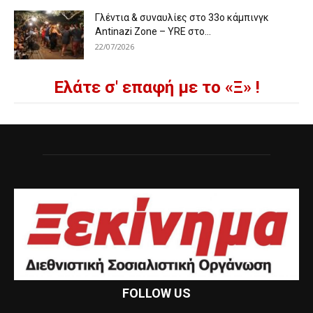
Γλέντια & συναυλίες στο 33ο κάμπινγκ
Antinazi Zone – YRE στο...
22/07/2026
Ελάτε σ' επαφή με το «Ξ» !
FOLLOW US