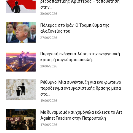
ριζοσπαστικής Αριστεράς – τοποθέτηση
στην...
30/06/2026
Πόλεμος στο Ιράν: Ο Τραμπ θύμα της
αλαζονείας του
27/06/2026
Πυρηνική ενέργεια: λύση στην ενεργειακή
κρίση, ή παγκόσμια απειλή;
20/06/2026
Ρέθυμνο: Μια συνέντευξη για ένα φωτεινό
παράδειγμα αντιφασιστικής δράσης μέσα
στα...
19/06/2026
Με δυναμισμό και χαμόγελα έκλεισε το Art
Against Fascism στην Πετρούπολη
17/06/2026