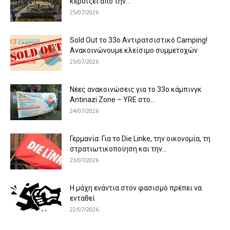
κερδίζει από την...
25/07/2026
Sold Out το 33ο Αντιρατσιστικό Camping!
Ανακοινώνουμε κλείσιμο συμμετοχών
25/07/2026
Νέες ανακοινώσεις για το 33ο κάμπινγκ
Antinazi Zone – YRE στο...
24/07/2026
Γερμανία: Για το Die Linke, την οικονομία, τη
στρατιωτικοποίηση και την...
23/07/2026
Η μάχη ενάντια στον φασισμό πρέπει να
ενταθεί
22/07/2026