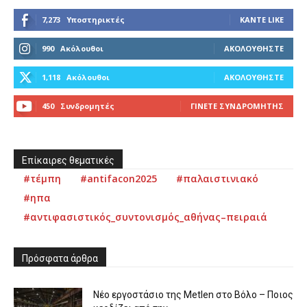
7,273
Υποστηρικτές
ΚΆΝΤΕ LIKE
990
Ακόλουθοι
ΑΚΟΛΟΥΘΉΣΤΕ
1,118
Ακόλουθοι
ΑΚΟΛΟΥΘΉΣΤΕ
450
Συνδρομητές
ΓΊΝΕΤΕ ΣΥΝΔΡΟΜΗΤΉΣ
Επίκαιρες θεματικές
#τέμπη
#antifacon2025
#παλαιστινιακό
#ηπα
#αντιφασιστικός_συντονισμός_αθήνας–πειραιά
Πρόσφατα άρθρα
Νέο εργοστάσιο της Metlen στο Βόλο – Ποιος