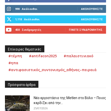
990
Ακόλουθοι
ΑΚΟΛΟΥΘΉΣΤΕ
1,118
Ακόλουθοι
ΑΚΟΛΟΥΘΉΣΤΕ
450
Συνδρομητές
ΓΊΝΕΤΕ ΣΥΝΔΡΟΜΗΤΉΣ
Επίκαιρες θεματικές
#τέμπη
#antifacon2025
#παλαιστινιακό
#ηπα
#αντιφασιστικός_συντονισμός_αθήνας–πειραιά
Πρόσφατα άρθρα
Νέο εργοστάσιο της Metlen στο Βόλο – Ποιος
κερδίζει από την...
25/07/2026