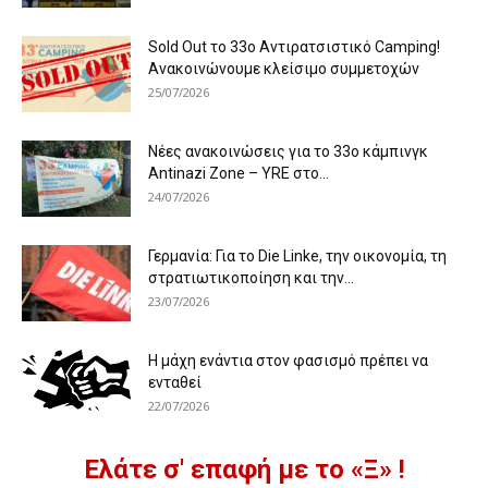
Sold Out το 33ο Αντιρατσιστικό Camping!
Ανακοινώνουμε κλείσιμο συμμετοχών
25/07/2026
Νέες ανακοινώσεις για το 33ο κάμπινγκ
Antinazi Zone – YRE στο...
24/07/2026
Γερμανία: Για το Die Linke, την οικονομία, τη
στρατιωτικοποίηση και την...
23/07/2026
Η μάχη ενάντια στον φασισμό πρέπει να
ενταθεί
22/07/2026
Ελάτε σ' επαφή με το «Ξ» !