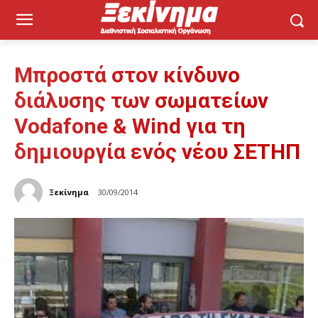
Μπροστά στον κίνδυνο
διάλυσης των σωματείων
Vodafone & Wind για τη
δημιουργία ενός νέου ΣΕΤΗΠ
Ξεκίνημα
30/09/2014