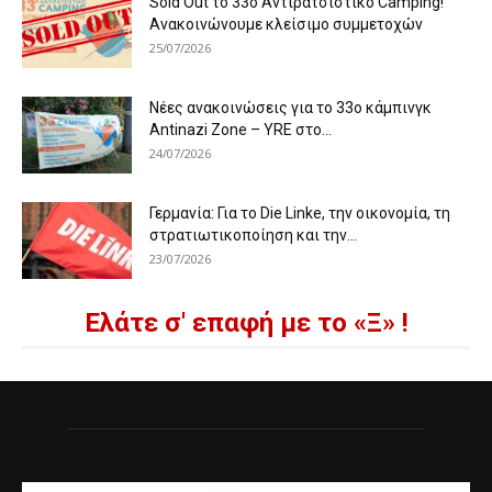
Sold Out το 33ο Αντιρατσιστικό Camping!
Ανακοινώνουμε κλείσιμο συμμετοχών
25/07/2026
Νέες ανακοινώσεις για το 33ο κάμπινγκ
Antinazi Zone – YRE στο...
24/07/2026
Γερμανία: Για το Die Linke, την οικονομία, τη
στρατιωτικοποίηση και την...
23/07/2026
Ελάτε σ' επαφή με το «Ξ» !