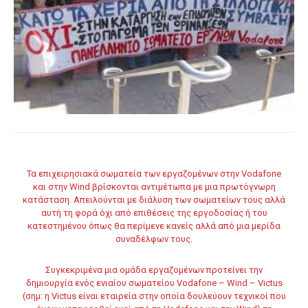
Τα επιχειρησιακά σωματεία των εργαζομένων στην Vodafone
και στην Wind βρίσκονται αντιμέτωπα με μια πρωτόγνωρη
κατάσταση. Απειλούνται με διάλυση των σωματείων τους αλλά
αυτή τη φορά όχι από επιθέσεις της εργοδοσίας ή του
κατεστημένου όπως θα περίμενε κανείς αλλά από μια μερίδα
συναδέλφων τους.
Συγκεκριμένα μια ομάδα εργαζομένων προτείνει την
δημιουργία ενός ενιαίου σωματείου Vodafone – Wind – Victus
(σημ: η Victus είναι εταιρεία στην οποία δουλεύουν τεχνικοί που