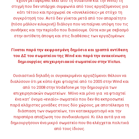
έχουν μεταφερθεί εκεί από τη Vodafone και την Wind) τη
στιγμή που δεν υπάρχει συμφωνία από τους εργαζόμενους για
κάτι τέτοιο και προχωρεί σε «συνελεύσεις» με στόχο τη
συγκρότησή του. Αυτό δεν γίνεται μετά από τον απαραίτητο
(πόσο μάλλον ειλικρινή) διάλογο που να παίρνει υπόψη του τις
συνθήκες και την περίοδο που διανύουμε. Ούτε καν με σεβασμό
στην αντίθετη άποψη και στις διαθέσεις των εργαζομένων.
Γίνεται παρά την εκφρασμένη δημόσια και γραπτά αντίθεση
του ΔΣ του σωματείου της
Wind και παρά την ανακοίνωση
δημιουργίας επιχειρησιακού σωματείου στην
Victus.
Ουσιαστικά δηλαδή οι συγκεκριμένοι εργαζόμενοι θέλουν να
διαλύσουν ότι με κόπο έχει φτιαχτεί από το 2005 στην Wind και
από το 2008 στην Vodafone με την δημιουργία των
επιχειρησιακών σωματείων. Μόνο και μόνο για να φτιαχτεί
ένα κατ’ όνομα «ενιαίο» σωματείο που δεν θα εκπροσωπεί
παρά ελάχιστες μονάδες στους δύο χώρους, με αποτέλεσμα τη
διάσπαση των σωματείων, τον κατακερματισμό και την
παραπέρα απαξίωση του συνδικαλισμού. Κι όλα αυτά για να
δημιουργήσουν ένα μικρό σωματείο που θα ελέγχεται πολιτικά
από τους ίδιους.