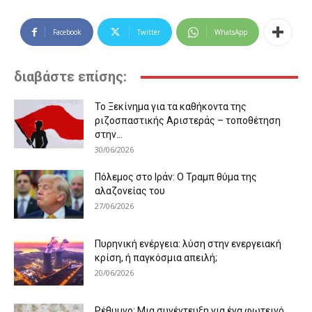
Facebook
Twitter
WhatsApp
διαβάστε επίσης:
Το Ξεκίνημα για τα καθήκοντα της
ριζοσπαστικής Αριστεράς – τοποθέτηση
στην...
30/06/2026
Πόλεμος στο Ιράν: Ο Τραμπ θύμα της
αλαζονείας του
27/06/2026
Πυρηνική ενέργεια: λύση στην ενεργειακή
κρίση, ή παγκόσμια απειλή;
20/06/2026
Ρέθυμνο: Μια συνέντευξη για ένα φωτεινό