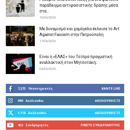
παράδειγμα αντιφασιστικής δράσης μέσα
στα...
19/06/2026
Με δυναμισμό και χαμόγελα έκλεισε το Art
Against Fascism στην Πετρούπολη
17/06/2026
Είναι η «ΕΛΑΣ» του Τσίπρα πραγματική
εναλλακτική στον Μητσοτάκη;
04/06/2026
7,273
Υποστηρικτές
ΚΆΝΤΕ LIKE
990
Ακόλουθοι
ΑΚΟΛΟΥΘΉΣΤΕ
1,118
Ακόλουθοι
ΑΚΟΛΟΥΘΉΣΤΕ
452
Συνδρομητές
ΓΊΝΕΤΕ ΣΥΝΔΡΟΜΗΤΉΣ