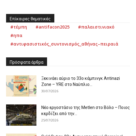
Επίκαιρες θεματικές
#τέμπη
#antifacon2025
#παλαιστινιακό
#ηπα
#αντιφασιστικός_συντονισμός_αθήνας–πειραιά
Πρόσφατα άρθρα
Ξεκινάει αύριο το 33ο κάμπινγκ Antinazi
Zone – YRE στο Ναύπλιο...
30/07/2026
Νέο εργοστάσιο της Metlen στο Βόλο – Ποιος
κερδίζει από την...
25/07/2026