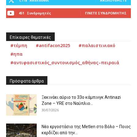
1,118
Ακόλουθοι
ΑΚΟΛΟΥΘΉΣΤΕ
451
Συνδρομητές
ΓΊΝΕΤΕ ΣΥΝΔΡΟΜΗΤΉΣ
Επίκαιρες θεματικές
#τέμπη
#antifacon2025
#παλαιστινιακό
#ηπα
#αντιφασιστικός_συντονισμός_αθήνας–πειραιά
Πρόσφατα άρθρα
Ξεκινάει αύριο το 33ο κάμπινγκ Antinazi
Zone – YRE στο Ναύπλιο...
30/07/2026
Νέο εργοστάσιο της Metlen στο Βόλο – Ποιος
κερδίζει από την...