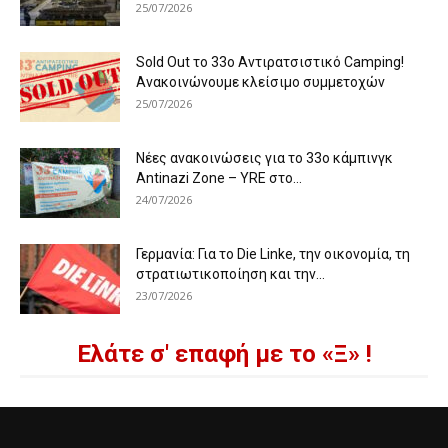
25/07/2026
Sold Out το 33ο Αντιρατσιστικό Camping!
Ανακοινώνουμε κλείσιμο συμμετοχών
25/07/2026
Νέες ανακοινώσεις για το 33ο κάμπινγκ
Antinazi Zone – YRE στο...
24/07/2026
Γερμανία: Για το Die Linke, την οικονομία, τη
στρατιωτικοποίηση και την...
23/07/2026
Ελάτε σ' επαφή με το «Ξ» !