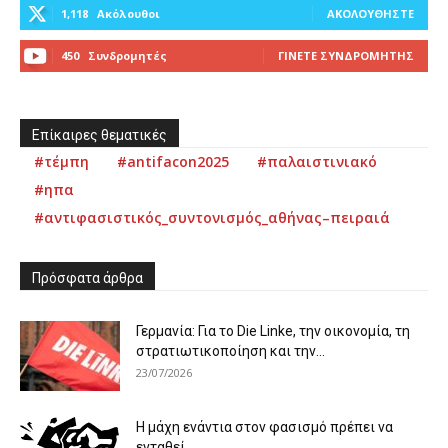
1,118
Ακόλουθοι
ΑΚΟΛΟΥΘΉΣΤΕ
450
Συνδρομητές
ΓΊΝΕΤΕ ΣΥΝΔΡΟΜΗΤΉΣ
Επίκαιρες θεματικές
#τέμπη
#antifacon2025
#παλαιστινιακό
#ηπα
#αντιφασιστικός_συντονισμός_αθήνας–πειραιά
Πρόσφατα άρθρα
Γερμανία: Για το Die Linke, την οικονομία, τη
στρατιωτικοποίηση και την...
23/07/2026
Η μάχη ενάντια στον φασισμό πρέπει να
ενταθεί