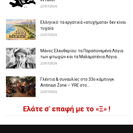
22/07/2026
Ελληνικό: τα εργατικά «ατυχήματα» δεν είναι
τυχαία
22/07/2026
Μάνος Ελευθερίου: τα Παραπονεμένα Λόγια
των φτωχών και τα Μαλαματένια Λόγια...
22/07/2026
Γλέντια & συναυλίες στο 33ο κάμπινγκ
Antinazi Zone – YRE στο...
22/07/2026
Ελάτε σ' επαφή με το «Ξ» !