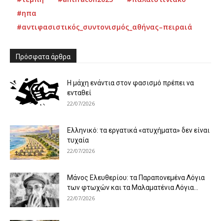
#ηπα
#αντιφασιστικός_συντονισμός_αθήνας–πειραιά
Πρόσφατα άρθρα
Η μάχη ενάντια στον φασισμό πρέπει να
ενταθεί
22/07/2026
Ελληνικό: τα εργατικά «ατυχήματα» δεν είναι
τυχαία
22/07/2026
Μάνος Ελευθερίου: τα Παραπονεμένα Λόγια
των φτωχών και τα Μαλαματένια Λόγια...
22/07/2026