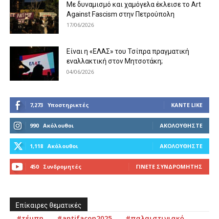
Με δυναμισμό και χαμόγελα έκλεισε το Art
Against Fascism στην Πετρούπολη
17/06/2026
Είναι η «ΕΛΑΣ» του Τσίπρα πραγματική
εναλλακτική στον Μητσοτάκη;
04/06/2026
7,273
Υποστηρικτές
ΚΆΝΤΕ LIKE
990
Ακόλουθοι
ΑΚΟΛΟΥΘΉΣΤΕ
1,118
Ακόλουθοι
ΑΚΟΛΟΥΘΉΣΤΕ
450
Συνδρομητές
ΓΊΝΕΤΕ ΣΥΝΔΡΟΜΗΤΉΣ
Επίκαιρες θεματικές
#τέμπη
#antifacon2025
#παλαιστινιακό