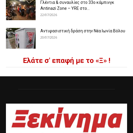
Γλέντια & συναυλίες στο 33ο κάμπινγκ
Antinazi Zone – YRE στο...
22/07/2026
Αντιφασιστική δράση στην Νέα Ιωνία Βόλου
20/07/2026
Ελάτε σ' επαφή με το «Ξ» !