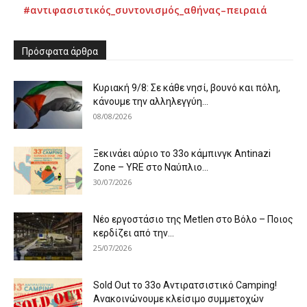
#αντιφασιστικός_συντονισμός_αθήνας–πειραιά
Πρόσφατα άρθρα
Κυριακή 9/8: Σε κάθε νησί, βουνό και πόλη,
κάνουμε την αλληλεγγύη...
08/08/2026
Ξεκινάει αύριο το 33ο κάμπινγκ Antinazi
Zone – YRE στο Ναύπλιο...
30/07/2026
Νέο εργοστάσιο της Metlen στο Βόλο – Ποιος
κερδίζει από την...
25/07/2026
Sold Out το 33ο Αντιρατσιστικό Camping!
Ανακοινώνουμε κλείσιμο συμμετοχών