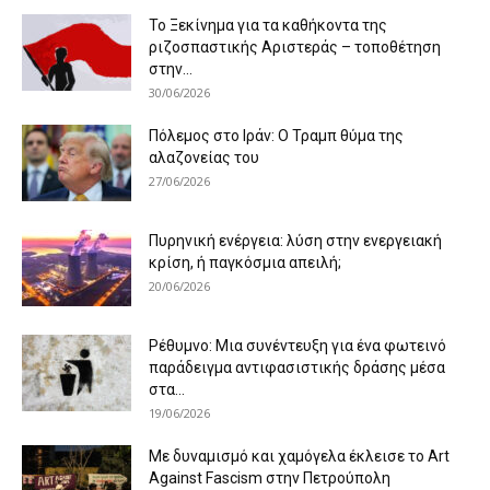
Το Ξεκίνημα για τα καθήκοντα της
ριζοσπαστικής Αριστεράς – τοποθέτηση
στην...
30/06/2026
Πόλεμος στο Ιράν: Ο Τραμπ θύμα της
αλαζονείας του
27/06/2026
Πυρηνική ενέργεια: λύση στην ενεργειακή
κρίση, ή παγκόσμια απειλή;
20/06/2026
Ρέθυμνο: Μια συνέντευξη για ένα φωτεινό
παράδειγμα αντιφασιστικής δράσης μέσα
στα...
19/06/2026
Με δυναμισμό και χαμόγελα έκλεισε το Art
Against Fascism στην Πετρούπολη