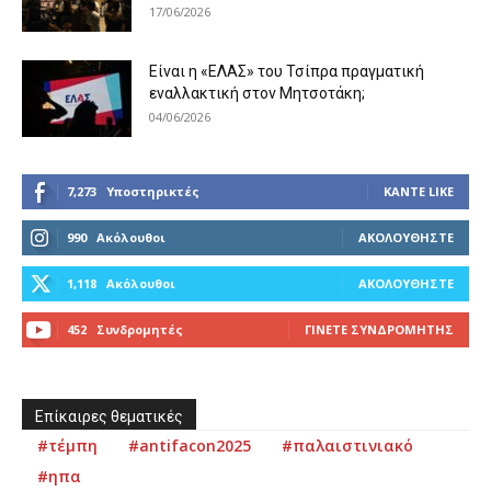
17/06/2026
Είναι η «ΕΛΑΣ» του Τσίπρα πραγματική
εναλλακτική στον Μητσοτάκη;
04/06/2026
7,273
Υποστηρικτές
ΚΆΝΤΕ LIKE
990
Ακόλουθοι
ΑΚΟΛΟΥΘΉΣΤΕ
1,118
Ακόλουθοι
ΑΚΟΛΟΥΘΉΣΤΕ
452
Συνδρομητές
ΓΊΝΕΤΕ ΣΥΝΔΡΟΜΗΤΉΣ
Επίκαιρες θεματικές
#τέμπη
#antifacon2025
#παλαιστινιακό
#ηπα