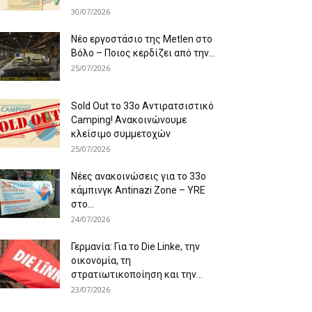
30/07/2026
Νέο εργοστάσιο της Metlen στο
Βόλο – Ποιος κερδίζει από την...
25/07/2026
Sold Out το 33ο Αντιρατσιστικό
Camping! Ανακοινώνουμε
κλείσιμο συμμετοχών
25/07/2026
Νέες ανακοινώσεις για το 33ο
κάμπινγκ Antinazi Zone – YRE
στο...
24/07/2026
Γερμανία: Για το Die Linke, την
οικονομία, τη
στρατιωτικοποίηση και την...
23/07/2026