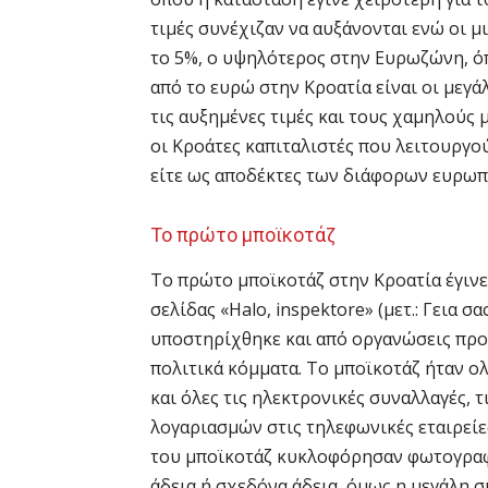
τιμές συνέχιζαν να αυξάνονται ενώ οι μ
το 5%, ο υψηλότερος στην Ευρωζώνη, 
από το ευρώ στην Κροατία είναι οι μεγ
τις αυξημένες τιμές και τους χαμηλούς 
οι Κροάτες καπιταλιστές που λειτουργ
είτε ως αποδέκτες των διάφορων ευρωπ
Το πρώτο μποϊκοτάζ
Το πρώτο μποϊκοτάζ στην Κροατία έγιν
σελίδας «Halo, inspektore» (μετ.: Γεια 
υποστηρίχθηκε και από οργανώσεις προ
πολιτικά κόμματα. Το μποϊκοτάζ ήταν ο
και όλες τις ηλεκτρονικές συναλλαγές, τ
λογαριασμών στις τηλεφωνικές εταιρείες
του μποϊκοτάζ κυκλοφόρησαν φωτογραφί
άδεια ή σχεδόνα άδεια, όμως η μεγάλη 