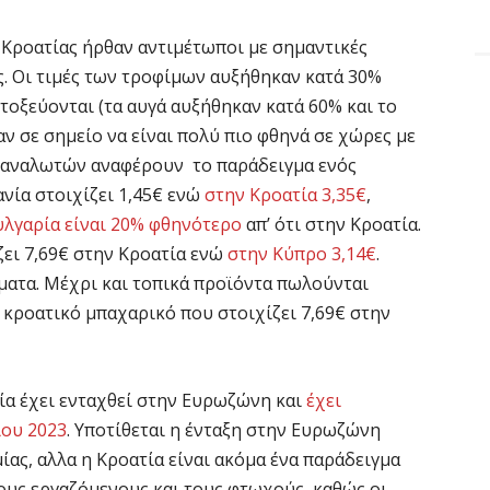
ς Κροατίας ήρθαν αντιμέτωποι με σημαντικές
ς. Οι τιμές των τροφίμων αυξήθηκαν κατά 30%
κτοξεύονται (τα αυγά αυξήθηκαν κατά 60% και το
ν σε σημείο να είναι πολύ πιο φθηνά σε χώρες με
ταναλωτών αναφέρουν το παράδειγμα ενός
νία στοιχίζει 1,45€ ενώ
στην Κροατία 3,35€
,
λγαρία είναι 20% φθηνότερο
απ’ ότι στην Κροατία.
ζει 7,69€ στην Κροατία ενώ
στην Κύπρο 3,14€
.
ματα. Μέχρι και τοπικά προϊόντα πωλούνται
 κροατικό μπαχαρικό που στοιχίζει 7,69€ στην
τία έχει ενταχθεί στην Ευρωζώνη και
έχει
ίου 2023
. Υποτίθεται η ένταξη στην Ευρωζώνη
ίας, αλλα η Κροατία είναι ακόμα ένα παράδειγμα
τους εργαζόμενους και τους φτωχούς, καθώς οι