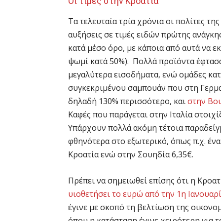
Οι τιμές στην Κροατία
Τα τελευταία τρία χρόνια οι πολίτες τη
αυξήσεις σε τιμές ειδών πρώτης ανάγκη
κατά μέσο όρο, με κάποια από αυτά να ε
ψωμί κατά 50%). Πολλά προϊόντα έφτασα
μεγαλύτερα εισοδήματα, ενώ ομάδες κα
συγκεκριμένου σαμπουάν που στη Γερμα
δηλαδή 130% περισσότερο, και
στην Βου
Καφές που παράγεται στην Ιταλία στοιχί
Υπάρχουν πολλά ακόμη τέτοια παραδείγ
φθηνότερα στο εξωτερικό, όπως π.χ. ένα
Κροατία ενώ στην Σουηδία 6,35€.
Πρέπει να σημειωθεί επίσης ότι η Κροα
υιοθετήσει το ευρώ από την 1η Ιανουαρ
έγινε με σκοπό τη βελτίωση της οικονομ
όπου η κατάσταση έγινε χειρότερη για 