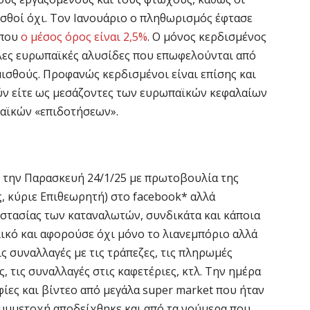
ισθοί όχι. Τον Ιανουάριο ο πληθωρισμός έφτασε
όπου
ο μέσος όρος είναι 2,5%
. Ο μόνος κερδισμένος
άλες ευρωπαϊκές αλυσίδες που επωφελούνται από
μισθούς. Προφανώς κερδισμένοι είναι επίσης και
ούν είτε ως μεσάζοντες των ευρωπαϊκών κεφαλαίων
αϊκών «επιδοτήσεων».
ε την Παρασκευή 24/1/25 με πρωτοβουλία της
σας, κύριε Επιθεωρητή) στο facebook* αλλά
στασίας των καταναλωτών, συνδικάτα και κάποια
λικό και αφορούσε όχι μόνο το λιανεμπόριο αλλά
ις συναλλαγές με τις τράπεζες, τις πληρωμές
, τις συναλλαγές στις καφετέριες, κτλ. Την ημέρα
ες και βίντεο από μεγάλα super market που ήταν
συμμετοχή αποδείχθηκε και από τα νούμερα που