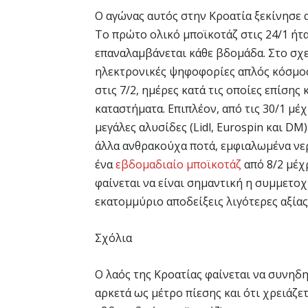
Ο αγώνας αυτός στην Κροατία ξεκίνησε α
Το πρώτο ολικό μποϊκοτάζ στις 24/1 ήτα
επαναλαμβάνεται κάθε βδομάδα. Στο σχε
ηλεκτρονικές ψηφοφορίες απλός κόσμος.
στις 7/2, ημέρες κατά τις οποίες επίση
καταστήματα. Επιπλέον, από τις 30/1 μέχ
μεγάλες αλυσίδες (Lidl, Eurospin και DM)
άλλα ανθρακούχα ποτά, εμφιαλωμένα νερ
ένα
εβδομαδιαίο μποϊκοτάζ
από 8/2 μέχ
φαίνεται να είναι σημαντική η συμμετοχ
εκατομμύριο αποδείξεις λιγότερες αξίας 
Σχόλια
Ο λαός της Κροατίας φαίνεται να συνηδη
αρκετά ως μέτρο πίεσης και ότι χρειάζετ