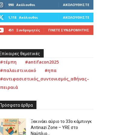
990
Ακόλουθοι
ΑΚΟΛΟΥΘΉΣΤΕ
1,118
Ακόλουθοι
ΑΚΟΛΟΥΘΉΣΤΕ
451
Συνδρομητές
ΓΊΝΕΤΕ ΣΥΝΔΡΟΜΗΤΉΣ
Επίκαιρες θεματικές
#τέμπη
#antifacon2025
#παλαιστινιακό
#ηπα
#αντιφασιστικός_συντονισμός_αθήνας–
πειραιά
Πρόσφατα άρθρα
Ξεκινάει αύριο το 33ο κάμπινγκ
Antinazi Zone – YRE στο
Ναύπλιο...