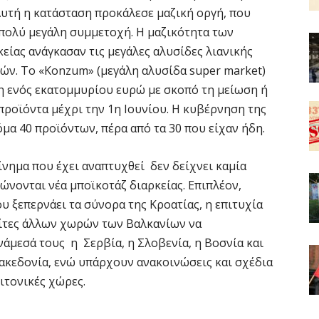
Αυτή η κατάσταση προκάλεσε μαζική οργή, που
 πολύ μεγάλη συμμετοχή. Η μαζικότητα των
κείας ανάγκασαν τις μεγάλες αλυσίδες λιανικής
ών. Το «Konzum» (μεγάλη αλυσίδα super market)
η ενός εκατομμυρίου ευρώ με σκοπό τη μείωση ή
προϊόντα μέχρι την 1η Ιουνίου. Η κυβέρνηση της
μα 40 προϊόντων, πέρα από τα 30 που είχαν ήδη.
ίνημα που έχει αναπτυχθεί δεν δείχνει καμία
νονται νέα μποϊκοτάζ διαρκείας. Επιπλέον,
υ ξεπερνάει τα σύνορα της Κροατίας, η επιτυχία
λίτες άλλων χωρών των Βαλκανίων να
άμεσά τους η Σερβία, η Σλοβενία, η Βοσνία και
ακεδονία, ενώ υπάρχουν ανακοινώσεις και σχέδια
ιτονικές χώρες.