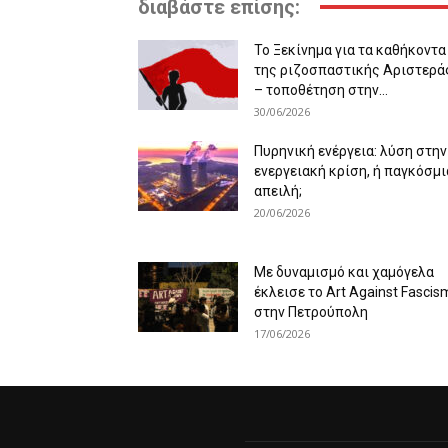
διαβάστε επίσης:
Το Ξεκίνημα για τα καθήκοντα
της ριζοσπαστικής Αριστερά
– τοποθέτηση στην...
30/06/2026
Πυρηνική ενέργεια: λύση στην
ενεργειακή κρίση, ή παγκόσμι
απειλή;
20/06/2026
Με δυναμισμό και χαμόγελα
έκλεισε το Art Against Fascis
στην Πετρούπολη
17/06/2026