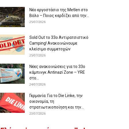
Νέο εργοστάσιο της Metlen στο
Βόλο – Ποιος κερδίζει από την...
25/07/2026
Sold Out το 33ο Αντιρατσιστικό
Camping! Ανακοινώνουμε
κλείσιμο συμμετοχών
25/07/2026
Νέες ανακοινώσεις για το 33ο
κάμπινγκ Antinazi Zone – YRE
στο...
24/07/2026
Γερμανία: Για το Die Linke, την
οικονομία, τη
στρατιωτικοποίηση και την...
23/07/2026