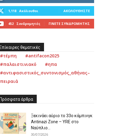
1,118
Ακόλουθοι
ΑΚΟΛΟΥΘΉΣΤΕ
452
Συνδρομητές
ΓΊΝΕΤΕ ΣΥΝΔΡΟΜΗΤΉΣ
Επίκαιρες θεματικές
#τέμπη
#antifacon2025
#παλαιστινιακό
#ηπα
#αντιφασιστικός_συντονισμός_αθήνας–
πειραιά
Πρόσφατα άρθρα
Ξεκινάει αύριο το 33ο κάμπινγκ
Antinazi Zone – YRE στο
Ναύπλιο...
30/07/2026