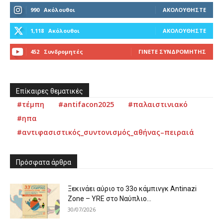
990
Ακόλουθοι
ΑΚΟΛΟΥΘΉΣΤΕ
1,118
Ακόλουθοι
ΑΚΟΛΟΥΘΉΣΤΕ
452
Συνδρομητές
ΓΊΝΕΤΕ ΣΥΝΔΡΟΜΗΤΉΣ
Επίκαιρες θεματικές
#τέμπη
#antifacon2025
#παλαιστινιακό
#ηπα
#αντιφασιστικός_συντονισμός_αθήνας–πειραιά
Πρόσφατα άρθρα
Ξεκινάει αύριο το 33ο κάμπινγκ Antinazi
Zone – YRE στο Ναύπλιο...
30/07/2026