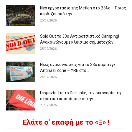
Νέο εργοστάσιο της Metlen στο Βόλο – Ποιος
κερδίζει από την...
25/07/2026
Sold Out το 33ο Αντιρατσιστικό Camping!
Ανακοινώνουμε κλείσιμο συμμετοχών
25/07/2026
Νέες ανακοινώσεις για το 33ο κάμπινγκ
Antinazi Zone – YRE στο...
24/07/2026
Γερμανία: Για το Die Linke, την οικονομία, τη
στρατιωτικοποίηση και την...
23/07/2026
Ελάτε σ' επαφή με το «Ξ» !