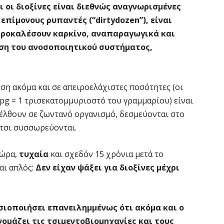
 οι διοξίνες είναι διεθνώς αναγνωρισμένες
επίμονους ρυπαντές (“dirtydozen”), είναι
 προκαλέσουν καρκίνο, αναπαραγωγικά και
ση του ανοσοποιητικού συστήματος,
ση ακόμα και σε απειροελάχιστες ποσότητες (οι
 pg = 1 τρισεκατομμυριοστό του γραμμαρίου) είναι
σέλθουν σε ζωντανό οργανισμό, δεσμεύονται στο
έτσι συσσωρεύονται.
τώρα,
τυχαία
και σχεδόν 15 χρόνια μετά το
αι απλός:
Δεν είχαν ψάξει για διοξίνες μέχρι
οσιοποιήσει επανειλημμένως ότι ακόμα και ο
ομάζει τις τσιμεντοβιομηχανίες και τους