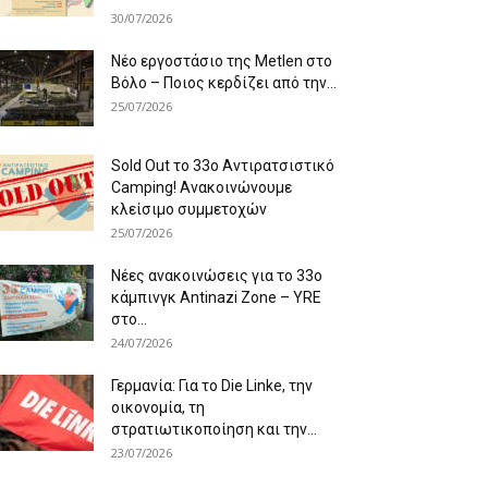
30/07/2026
Νέο εργοστάσιο της Metlen στο
Βόλο – Ποιος κερδίζει από την...
25/07/2026
Sold Out το 33ο Αντιρατσιστικό
Camping! Ανακοινώνουμε
κλείσιμο συμμετοχών
25/07/2026
Νέες ανακοινώσεις για το 33ο
κάμπινγκ Antinazi Zone – YRE
στο...
24/07/2026
Γερμανία: Για το Die Linke, την
οικονομία, τη
στρατιωτικοποίηση και την...
23/07/2026