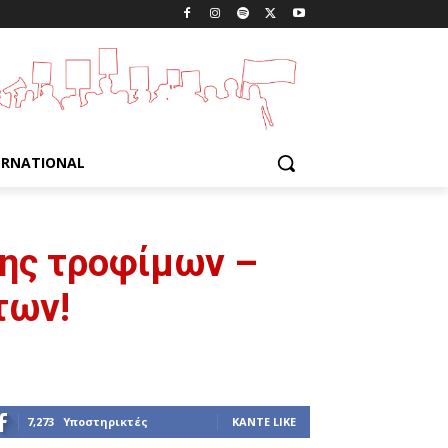
ERNATIONAL
ης τροφίμων –
των!
7,273
Υποστηρικτές
ΚΆΝΤΕ LIKE