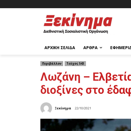
ΑΡΧΙΚΉ ΣΕΛΊΔΑ
ΆΡΘΡΑ
ΕΦΗΜΕΡΊ
Περιβάλλον
Τεύχος 543
Λωζάνη – Ελβετί
διοξίνες στο έδα
Ξεκίνημα
22/10/2021