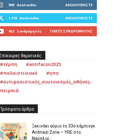
990
Ακόλουθοι
ΑΚΟΛΟΥΘΉΣΤΕ
1,118
Ακόλουθοι
ΑΚΟΛΟΥΘΉΣΤΕ
452
Συνδρομητές
ΓΊΝΕΤΕ ΣΥΝΔΡΟΜΗΤΉΣ
Επίκαιρες θεματικές
#τέμπη
#antifacon2025
#παλαιστινιακό
#ηπα
#αντιφασιστικός_συντονισμός_αθήνας–
πειραιά
Πρόσφατα άρθρα
Ξεκινάει αύριο το 33ο κάμπινγκ
Antinazi Zone – YRE στο
Ναύπλιο...