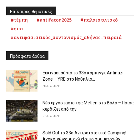
Επίκαιρες θεματικές
#τέμπη
#antifacon2025
#παλαιστινιακό
#ηπα
#αντιφασιστικός_συντονισμός_αθήνας–πειραιά
Πρόσφατα άρθρα
Ξεκινάει αύριο το 33ο κάμπινγκ Antinazi
Zone – YRE στο Ναύπλιο...
30/07/2026
Νέο εργοστάσιο της Metlen στο Βόλο – Ποιος
κερδίζει από την...
25/07/2026
Sold Out το 33ο Αντιρατσιστικό Camping!
Ανακοινώνουμε κλείσιμο συμμετοχών