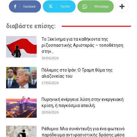
Facebook
Twitter
WhatsApp
διαβάστε επίσης:
Το Ξεκίνημα για τα καθήκοντα της
ριζοσπαστικής Αριστεράς – τοποθέτηση
στην...
30/06/2026
Πόλεμος στο Ιράν: Ο Τραμπ θύμα της
αλαζονείας του
27/06/2026
Πυρηνική ενέργεια: λύση στην ενεργειακή
κρίση, ή παγκόσμια απειλή;
20/06/2026
Ρέθυμνο: Μια συνέντευξη για ένα φωτεινό
παράδειγμα αντιφασιστικής δράσης μέσα