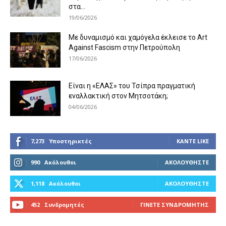
στα...
19/06/2026
Με δυναμισμό και χαμόγελα έκλεισε το Art
Against Fascism στην Πετρούπολη
17/06/2026
Είναι η «ΕΛΑΣ» του Τσίπρα πραγματική
εναλλακτική στον Μητσοτάκη;
04/06/2026
7,273
Υποστηρικτές
ΚΆΝΤΕ LIKE
990
Ακόλουθοι
ΑΚΟΛΟΥΘΉΣΤΕ
1,118
Ακόλουθοι
ΑΚΟΛΟΥΘΉΣΤΕ
452
Συνδρομητές
ΓΊΝΕΤΕ ΣΥΝΔΡΟΜΗΤΉΣ