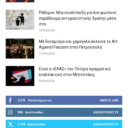
Ρέθυμνο: Μια συνέντευξη για ένα φωτεινό
παράδειγμα αντιφασιστικής δράσης μέσα
στα...
19/06/2026
Με δυναμισμό και χαμόγελα έκλεισε το Art
Against Fascism στην Πετρούπολη
17/06/2026
Είναι η «ΕΛΑΣ» του Τσίπρα πραγματική
εναλλακτική στον Μητσοτάκη;
04/06/2026
7,273
Υποστηρικτές
ΚΆΝΤΕ LIKE
990
Ακόλουθοι
ΑΚΟΛΟΥΘΉΣΤΕ
1,118
Ακόλουθοι
ΑΚΟΛΟΥΘΉΣΤΕ