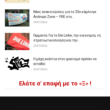
Νέες ανακοινώσεις για το 33ο κάμπινγκ
Antinazi Zone – YRE στο...
24/07/2026
Γερμανία: Για το Die Linke, την οικονομία, τη
στρατιωτικοποίηση και την...
23/07/2026
Η μάχη ενάντια στον φασισμό πρέπει να
ενταθεί
22/07/2026
Ελάτε σ' επαφή με το «Ξ» !