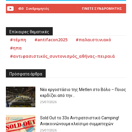
450
Συνδρομητές
ΓΊΝΕΤΕ ΣΥΝΔΡΟΜΗΤΉΣ
Επίκαιρες θεματικές
#τέμπη
#antifacon2025
#παλαιστινιακό
#ηπα
#αντιφασιστικός_συντονισμός_αθήνας–πειραιά
Πρόσφατα άρθρα
Νέο εργοστάσιο της Metlen στο Βόλο – Ποιος
κερδίζει από την...
25/07/2026
Sold Out το 33ο Αντιρατσιστικό Camping!
Ανακοινώνουμε κλείσιμο συμμετοχών
25/07/2026