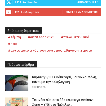
1,118
Ακόλουθοι
ΑΚΟΛΟΥΘΉΣΤΕ
452
Συνδρομητές
ΓΊΝΕΤΕ ΣΥΝΔΡΟΜΗΤΉΣ
Επίκαιρες θεματικές
#τέμπη
#antifacon2025
#παλαιστινιακό
#ηπα
#αντιφασιστικός_συντονισμός_αθήνας–πειραιά
Πρόσφατα άρθρα
Κυριακή 9/8: Σε κάθε νησί, βουνό και πόλη,
κάνουμε την αλληλεγγύη...
08/08/2026
Ξεκινάει αύριο το 33ο κάμπινγκ Antinazi
Zone – YRE στο Ναύπλιο...