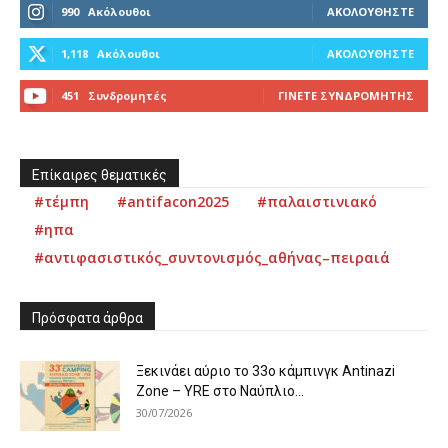
990
Ακόλουθοι
ΑΚΟΛΟΥΘΉΣΤΕ
1,118
Ακόλουθοι
ΑΚΟΛΟΥΘΉΣΤΕ
451
Συνδρομητές
ΓΊΝΕΤΕ ΣΥΝΔΡΟΜΗΤΉΣ
Επίκαιρες θεματικές
#τέμπη
#antifacon2025
#παλαιστινιακό
#ηπα
#αντιφασιστικός_συντονισμός_αθήνας–πειραιά
Πρόσφατα άρθρα
Ξεκινάει αύριο το 33ο κάμπινγκ Antinazi
Zone – YRE στο Ναύπλιο...
30/07/2026