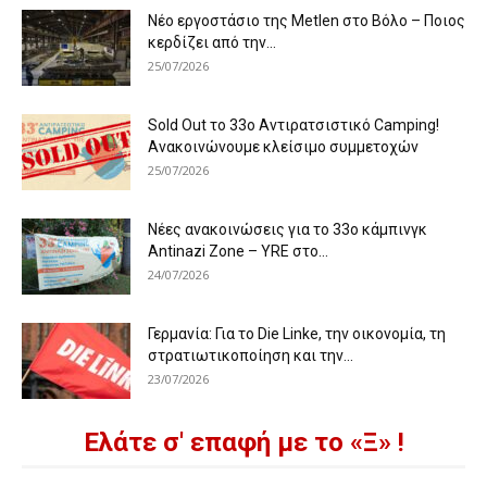
Νέο εργοστάσιο της Metlen στο Βόλο – Ποιος
κερδίζει από την...
25/07/2026
Sold Out το 33ο Αντιρατσιστικό Camping!
Ανακοινώνουμε κλείσιμο συμμετοχών
25/07/2026
Νέες ανακοινώσεις για το 33ο κάμπινγκ
Antinazi Zone – YRE στο...
24/07/2026
Γερμανία: Για το Die Linke, την οικονομία, τη
στρατιωτικοποίηση και την...
23/07/2026
Ελάτε σ' επαφή με το «Ξ» !