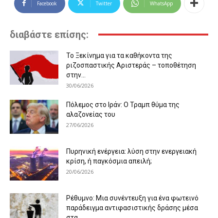
Facebook
Twitter
WhatsApp
διαβάστε επίσης:
Το Ξεκίνημα για τα καθήκοντα της
ριζοσπαστικής Αριστεράς – τοποθέτηση
στην...
30/06/2026
Πόλεμος στο Ιράν: Ο Τραμπ θύμα της
αλαζονείας του
27/06/2026
Πυρηνική ενέργεια: λύση στην ενεργειακή
κρίση, ή παγκόσμια απειλή;
20/06/2026
Ρέθυμνο: Μια συνέντευξη για ένα φωτεινό
παράδειγμα αντιφασιστικής δράσης μέσα
στα...