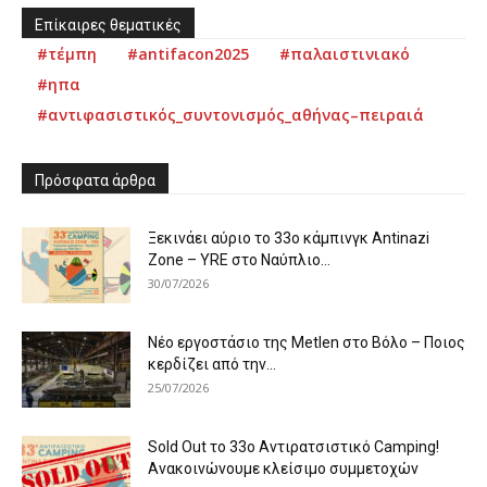
Επίκαιρες θεματικές
#τέμπη
#antifacon2025
#παλαιστινιακό
#ηπα
#αντιφασιστικός_συντονισμός_αθήνας–πειραιά
Πρόσφατα άρθρα
Ξεκινάει αύριο το 33ο κάμπινγκ Antinazi
Zone – YRE στο Ναύπλιο...
30/07/2026
Νέο εργοστάσιο της Metlen στο Βόλο – Ποιος
κερδίζει από την...
25/07/2026
Sold Out το 33ο Αντιρατσιστικό Camping!
Ανακοινώνουμε κλείσιμο συμμετοχών