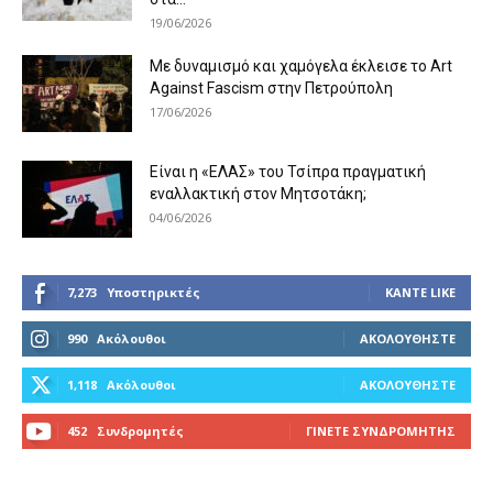
19/06/2026
Με δυναμισμό και χαμόγελα έκλεισε το Art
Against Fascism στην Πετρούπολη
17/06/2026
Είναι η «ΕΛΑΣ» του Τσίπρα πραγματική
εναλλακτική στον Μητσοτάκη;
04/06/2026
7,273
Υποστηρικτές
ΚΆΝΤΕ LIKE
990
Ακόλουθοι
ΑΚΟΛΟΥΘΉΣΤΕ
1,118
Ακόλουθοι
ΑΚΟΛΟΥΘΉΣΤΕ
452
Συνδρομητές
ΓΊΝΕΤΕ ΣΥΝΔΡΟΜΗΤΉΣ