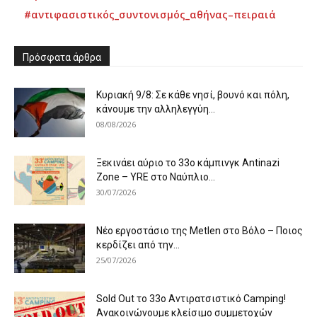
#αντιφασιστικός_συντονισμός_αθήνας–πειραιά
Πρόσφατα άρθρα
Κυριακή 9/8: Σε κάθε νησί, βουνό και πόλη,
κάνουμε την αλληλεγγύη...
08/08/2026
Ξεκινάει αύριο το 33ο κάμπινγκ Antinazi
Zone – YRE στο Ναύπλιο...
30/07/2026
Νέο εργοστάσιο της Metlen στο Βόλο – Ποιος
κερδίζει από την...
25/07/2026
Sold Out το 33ο Αντιρατσιστικό Camping!
Ανακοινώνουμε κλείσιμο συμμετοχών