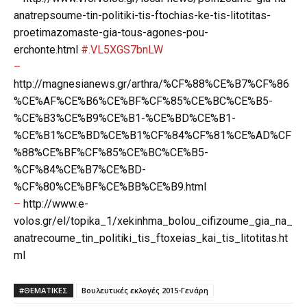
anatrepsoume-tin-politiki-tis-ftochias-ke-tis-litotitas-
proetimazomaste-gia-tous-agones-pou-
erchonte.html
#.VL5XGS7bnLW
–
http://magnesianews.gr/arthra/%CF%88%CE%B7%CF%86
%CE%AF%CE%B6%CE%BF%CF%85%CE%BC%CE%B5-
%CE%B3%CE%B9%CE%B1-%CE%BD%CE%B1-
%CE%B1%CE%BD%CE%B1%CF%84%CF%81%CE%AD%CF
%88%CE%BF%CF%85%CE%BC%CE%B5-
%CF%84%CE%B7%CE%BD-
%CF%80%CE%BF%CE%BB%CE%B9.html
–
http://www.e-
volos.gr/el/topika_1/xekinhma_bolou_cifizoume_gia_na_
anatrecoume_tin_politiki_tis_ftoxeias_kai_tis_litotitas.ht
ml
#ΘΕΜΑΤΙΚΈΣ
Βουλευτικές εκλογές 2015-Γενάρη