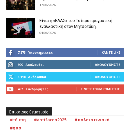
17/06/2026
Είναι η «ΕΛΑΣ» του Τσίπρα πραγματική
εναλλακτική στον Μητσοτάκη;
04/06/2026
7,273
Υποστηρικτές
ΚΆΝΤΕ LIKE
990
Ακόλουθοι
ΑΚΟΛΟΥΘΉΣΤΕ
1,118
Ακόλουθοι
ΑΚΟΛΟΥΘΉΣΤΕ
452
Συνδρομητές
ΓΊΝΕΤΕ ΣΥΝΔΡΟΜΗΤΉΣ
Επίκαιρες θεματικές
#τέμπη
#antifacon2025
#παλαιστινιακό
#ηπα