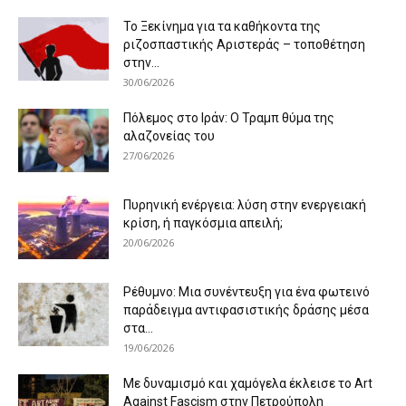
Το Ξεκίνημα για τα καθήκοντα της
ριζοσπαστικής Αριστεράς – τοποθέτηση
στην...
30/06/2026
Πόλεμος στο Ιράν: Ο Τραμπ θύμα της
αλαζονείας του
27/06/2026
Πυρηνική ενέργεια: λύση στην ενεργειακή
κρίση, ή παγκόσμια απειλή;
20/06/2026
Ρέθυμνο: Μια συνέντευξη για ένα φωτεινό
παράδειγμα αντιφασιστικής δράσης μέσα
στα...
19/06/2026
Με δυναμισμό και χαμόγελα έκλεισε το Art
Against Fascism στην Πετρούπολη