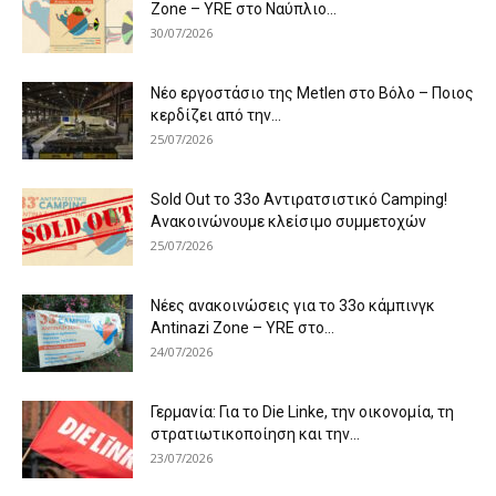
Zone – YRE στο Ναύπλιο...
30/07/2026
Νέο εργοστάσιο της Metlen στο Βόλο – Ποιος
κερδίζει από την...
25/07/2026
Sold Out το 33ο Αντιρατσιστικό Camping!
Ανακοινώνουμε κλείσιμο συμμετοχών
25/07/2026
Νέες ανακοινώσεις για το 33ο κάμπινγκ
Antinazi Zone – YRE στο...
24/07/2026
Γερμανία: Για το Die Linke, την οικονομία, τη
στρατιωτικοποίηση και την...
23/07/2026