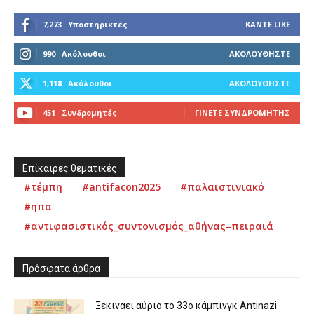
7,273
Υποστηρικτές
ΚΆΝΤΕ LIKE
990
Ακόλουθοι
ΑΚΟΛΟΥΘΉΣΤΕ
1,118
Ακόλουθοι
ΑΚΟΛΟΥΘΉΣΤΕ
451
Συνδρομητές
ΓΊΝΕΤΕ ΣΥΝΔΡΟΜΗΤΉΣ
Επίκαιρες θεματικές
#τέμπη
#antifacon2025
#παλαιστινιακό
#ηπα
#αντιφασιστικός_συντονισμός_αθήνας–πειραιά
Πρόσφατα άρθρα
Ξεκινάει αύριο το 33ο κάμπινγκ Antinazi