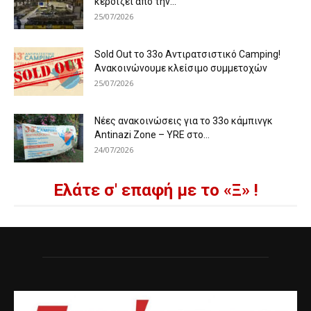
κερδίζει από την...
25/07/2026
Sold Out το 33ο Αντιρατσιστικό Camping!
Ανακοινώνουμε κλείσιμο συμμετοχών
25/07/2026
Νέες ανακοινώσεις για το 33ο κάμπινγκ
Antinazi Zone – YRE στο...
24/07/2026
Ελάτε σ' επαφή με το «Ξ» !