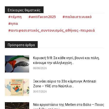
Επίκαιρες θεματικές
#τέμπη
#antifacon2025
#παλαιστινιακό
#ηπα
#αντιφασιστικός_συντονισμός_αθήνας–πειραιά
Πρόσφατα άρθρα
Κυριακή 9/8: Σε κάθε νησί, βουνό και πόλη,
κάνουμε την αλληλεγγύη...
08/08/2026
Ξεκινάει αύριο το 33ο κάμπινγκ Antinazi
Zone – YRE στο Ναύπλιο...
30/07/2026
Νέο εργοστάσιο της Metlen στο Βόλο – Ποιος