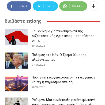
Facebook
Twitter
WhatsApp
διαβάστε επίσης:
Το Ξεκίνημα για τα καθήκοντα της
ριζοσπαστικής Αριστεράς – τοποθέτηση
στην...
30/06/2026
Πόλεμος στο Ιράν: Ο Τραμπ θύμα της
αλαζονείας του
27/06/2026
Πυρηνική ενέργεια: λύση στην ενεργειακή
κρίση, ή παγκόσμια απειλή;
20/06/2026
Ρέθυμνο: Μια συνέντευξη για ένα φωτεινό
παράδειγμα αντιφασιστικής δράσης μέσα