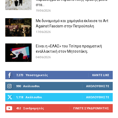
στα...
19/06/2026
Με δυναμισμό και χαμόγελα έκλεισε το Art
Against Fascism στην Πετρούπολη
17/06/2026
Είναι η «ΕΛΑΣ» του Τσίπρα πραγματική
εναλλακτική στον Μητσοτάκη;
04/06/2026
7,273
Υποστηρικτές
ΚΆΝΤΕ LIKE
990
Ακόλουθοι
ΑΚΟΛΟΥΘΉΣΤΕ
1,118
Ακόλουθοι
ΑΚΟΛΟΥΘΉΣΤΕ
452
Συνδρομητές
ΓΊΝΕΤΕ ΣΥΝΔΡΟΜΗΤΉΣ