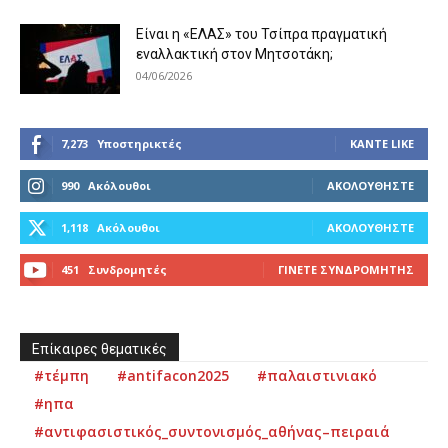
Είναι η «ΕΛΑΣ» του Τσίπρα πραγματική
εναλλακτική στον Μητσοτάκη;
04/06/2026
7,273
Υποστηρικτές
ΚΆΝΤΕ LIKE
990
Ακόλουθοι
ΑΚΟΛΟΥΘΉΣΤΕ
1,118
Ακόλουθοι
ΑΚΟΛΟΥΘΉΣΤΕ
451
Συνδρομητές
ΓΊΝΕΤΕ ΣΥΝΔΡΟΜΗΤΉΣ
Επίκαιρες θεματικές
#τέμπη
#antifacon2025
#παλαιστινιακό
#ηπα
#αντιφασιστικός_συντονισμός_αθήνας–πειραιά