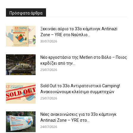
Πρόσφατα άρθρα
Ξεκινάει αύριο το 33ο κάμπινγκ Antinazi
Zone – YRE στο Ναύπλιο...
30/07/2026
Νέο εργοστάσιο της Metlen στο Βόλο – Ποιος
κερδίζει από την...
25/07/2026
Sold Out το 33ο Αντιρατσιστικό Camping!
Ανακοινώνουμε κλείσιμο συμμετοχών
25/07/2026
Νέες ανακοινώσεις για το 33ο κάμπινγκ
Antinazi Zone – YRE στο...
24/07/2026