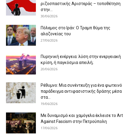
ριζοσπαστικής Αριστεράς – τοποθέτηση
στην...
30/06/2026
Πόλεμος στο Ιράν: Ο Τραμπ θύμα της
αλαζονείας του
27/06/2026
Πυρηνική ενέργεια: λύση στην ενεργειακή
κρίση, ή παγκόσμια απειλή;
20/06/2026
Ρέθυμνο: Μια συνέντευξη για ένα φωτεινό
παράδειγμα αντιφασιστικής δράσης μέσα
στα...
19/06/2026
Με δυναμισμό και χαμόγελα έκλεισε το Art
Against Fascism στην Πετρούπολη
17/06/2026