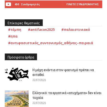
450
Συνδρομητές
ΓΊΝΕΤΕ ΣΥΝΔΡΟΜΗΤΉΣ
Επίκαιρες θεματικές
#τέμπη
#antifacon2025
#παλαιστινιακό
#ηπα
#αντιφασιστικός_συντονισμός_αθήνας–πειραιά
Πρόσφατα άρθρα
Η μάχη ενάντια στον φασισμό πρέπει να
ενταθεί
22/07/2026
Ελληνικό: τα εργατικά «ατυχήματα» δεν είναι
τυχαία
22/07/2026