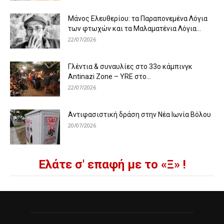
Μάνος Ελευθερίου: τα Παραπονεμένα Λόγια
των φτωχών και τα Μαλαματένια Λόγια...
22/07/2026
Γλέντια & συναυλίες στο 33ο κάμπινγκ
Antinazi Zone – YRE στο...
22/07/2026
Αντιφασιστική δράση στην Νέα Ιωνία Βόλου
20/07/2026
Ελάτε σ' επαφή με το «Ξ» !