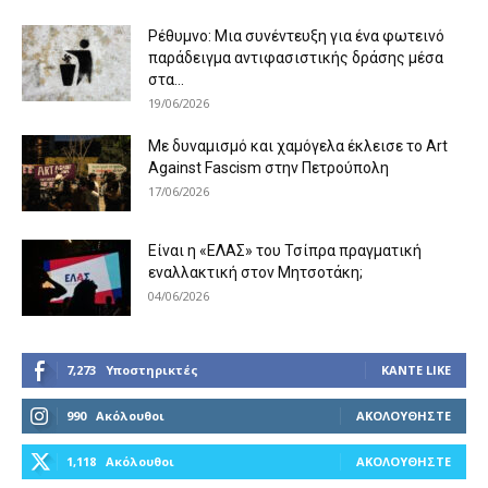
Ρέθυμνο: Μια συνέντευξη για ένα φωτεινό
παράδειγμα αντιφασιστικής δράσης μέσα
στα...
19/06/2026
Με δυναμισμό και χαμόγελα έκλεισε το Art
Against Fascism στην Πετρούπολη
17/06/2026
Είναι η «ΕΛΑΣ» του Τσίπρα πραγματική
εναλλακτική στον Μητσοτάκη;
04/06/2026
7,273
Υποστηρικτές
ΚΆΝΤΕ LIKE
990
Ακόλουθοι
ΑΚΟΛΟΥΘΉΣΤΕ
1,118
Ακόλουθοι
ΑΚΟΛΟΥΘΉΣΤΕ