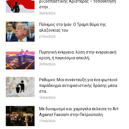
ριζοσπαστικής Αριστεράς – τοποθέτηση
στην...
30/06/2026
Πόλεμος στο Ιράν: Ο Τραμπ θύμα της
αλαζονείας του
27/06/2026
Πυρηνική ενέργεια: λύση στην ενεργειακή
κρίση, ή παγκόσμια απειλή;
20/06/2026
Ρέθυμνο: Μια συνέντευξη για ένα φωτεινό
παράδειγμα αντιφασιστικής δράσης μέσα
στα...
19/06/2026
Με δυναμισμό και χαμόγελα έκλεισε το Art
Against Fascism στην Πετρούπολη
17/06/2026