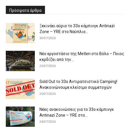
Πρόσφατα άρθρα
Ξεκινάει αύριο το 33ο κάμπινγκ Antinazi
Zone – YRE στο Ναύπλιο...
30/07/2026
Νέο εργοστάσιο της Metlen στο Βόλο – Ποιος
κερδίζει από την...
25/07/2026
Sold Out το 33ο Αντιρατσιστικό Camping!
Ανακοινώνουμε κλείσιμο συμμετοχών
25/07/2026
Νέες ανακοινώσεις για το 33ο κάμπινγκ
Antinazi Zone – YRE στο...
24/07/2026