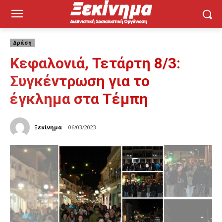
Δράση
Κεφαλονιά, Τετάρτη 8/3:
Συγκέντρωση για τo
έγκλημα στα Τέμπη
Ξεκίνημα
06/03/2023