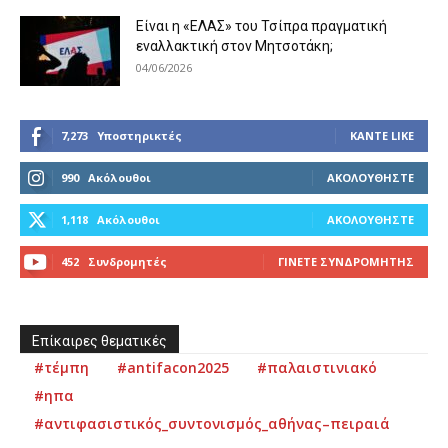
Είναι η «ΕΛΑΣ» του Τσίπρα πραγματική
εναλλακτική στον Μητσοτάκη;
04/06/2026
7,273
Υποστηρικτές
ΚΆΝΤΕ LIKE
990
Ακόλουθοι
ΑΚΟΛΟΥΘΉΣΤΕ
1,118
Ακόλουθοι
ΑΚΟΛΟΥΘΉΣΤΕ
452
Συνδρομητές
ΓΊΝΕΤΕ ΣΥΝΔΡΟΜΗΤΉΣ
Επίκαιρες θεματικές
#τέμπη
#antifacon2025
#παλαιστινιακό
#ηπα
#αντιφασιστικός_συντονισμός_αθήνας–πειραιά