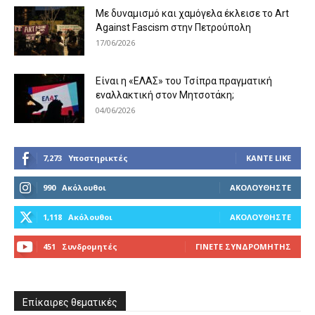
Με δυναμισμό και χαμόγελα έκλεισε το Art
Against Fascism στην Πετρούπολη
17/06/2026
Είναι η «ΕΛΑΣ» του Τσίπρα πραγματική
εναλλακτική στον Μητσοτάκη;
04/06/2026
7,273
Υποστηρικτές
ΚΆΝΤΕ LIKE
990
Ακόλουθοι
ΑΚΟΛΟΥΘΉΣΤΕ
1,118
Ακόλουθοι
ΑΚΟΛΟΥΘΉΣΤΕ
451
Συνδρομητές
ΓΊΝΕΤΕ ΣΥΝΔΡΟΜΗΤΉΣ
Επίκαιρες θεματικές