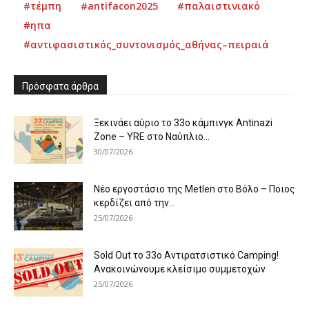
#τέμπη
#antifacon2025
#παλαιστινιακό
#ηπα
#αντιφασιστικός_συντονισμός_αθήνας–πειραιά
Πρόσφατα άρθρα
Ξεκινάει αύριο το 33ο κάμπινγκ Antinazi
Zone – YRE στο Ναύπλιο...
30/07/2026
Νέο εργοστάσιο της Metlen στο Βόλο – Ποιος
κερδίζει από την...
25/07/2026
Sold Out το 33ο Αντιρατσιστικό Camping!
Ανακοινώνουμε κλείσιμο συμμετοχών
25/07/2026