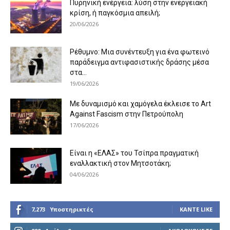
Πυρηνική ενέργεια: λύση στην ενεργειακή
κρίση, ή παγκόσμια απειλή;
20/06/2026
Ρέθυμνο: Μια συνέντευξη για ένα φωτεινό
παράδειγμα αντιφασιστικής δράσης μέσα
στα...
19/06/2026
Με δυναμισμό και χαμόγελα έκλεισε το Art
Against Fascism στην Πετρούπολη
17/06/2026
Είναι η «ΕΛΑΣ» του Τσίπρα πραγματική
εναλλακτική στον Μητσοτάκη;
04/06/2026
7,273
Υποστηρικτές
ΚΆΝΤΕ LIKE