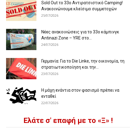
Sold Out το 33ο Αντιρατσιστικό Camping!
Ανακοινώνουμε κλείσιμο συμμετοχών
25/07/2026
Νέες ανακοινώσεις για το 33ο κάμπινγκ
Antinazi Zone – YRE στο...
24/07/2026
Γερμανία: Για το Die Linke, την οικονομία, τη
στρατιωτικοποίηση και την...
23/07/2026
Η μάχη ενάντια στον φασισμό πρέπει να
ενταθεί
22/07/2026
Ελάτε σ' επαφή με το «Ξ» !