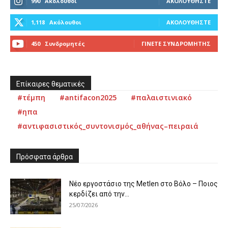
990
Ακόλουθοι
ΑΚΟΛΟΥΘΉΣΤΕ
1,118
Ακόλουθοι
ΑΚΟΛΟΥΘΉΣΤΕ
450
Συνδρομητές
ΓΊΝΕΤΕ ΣΥΝΔΡΟΜΗΤΉΣ
Επίκαιρες θεματικές
#τέμπη
#antifacon2025
#παλαιστινιακό
#ηπα
#αντιφασιστικός_συντονισμός_αθήνας–πειραιά
Πρόσφατα άρθρα
Νέο εργοστάσιο της Metlen στο Βόλο – Ποιος
κερδίζει από την...
25/07/2026