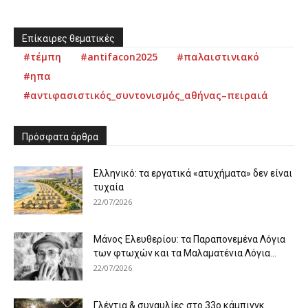
Επίκαιρες θεματικές
#τέμπη
#antifacon2025
#παλαιστινιακό
#ηπα
#αντιφασιστικός_συντονισμός_αθήνας–πειραιά
Πρόσφατα άρθρα
Ελληνικό: τα εργατικά «ατυχήματα» δεν είναι
τυχαία
22/07/2026
Μάνος Ελευθερίου: τα Παραπονεμένα Λόγια
των φτωχών και τα Μαλαματένια Λόγια...
22/07/2026
Γλέντια & συναυλίες στο 33ο κάμπινγκ