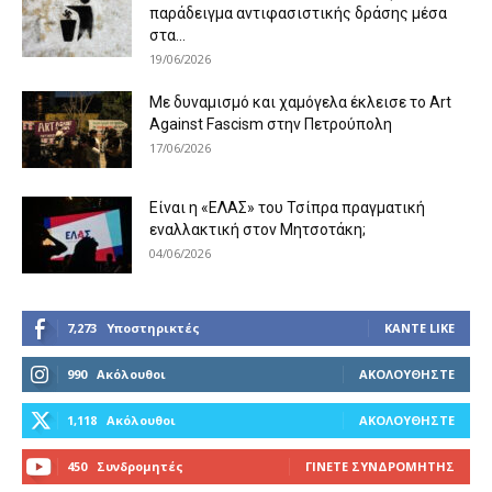
παράδειγμα αντιφασιστικής δράσης μέσα
στα...
19/06/2026
Με δυναμισμό και χαμόγελα έκλεισε το Art
Against Fascism στην Πετρούπολη
17/06/2026
Είναι η «ΕΛΑΣ» του Τσίπρα πραγματική
εναλλακτική στον Μητσοτάκη;
04/06/2026
7,273
Υποστηρικτές
ΚΆΝΤΕ LIKE
990
Ακόλουθοι
ΑΚΟΛΟΥΘΉΣΤΕ
1,118
Ακόλουθοι
ΑΚΟΛΟΥΘΉΣΤΕ
450
Συνδρομητές
ΓΊΝΕΤΕ ΣΥΝΔΡΟΜΗΤΉΣ