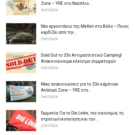
Zone – YRE στο Ναύπλιο...
30/07/2026
Νέο εργοστάσιο της Metlen στο Βόλο – Ποιος
κερδίζει από την...
25/07/2026
Sold Out το 33ο Αντιρατσιστικό Camping!
Ανακοινώνουμε κλείσιμο συμμετοχών
25/07/2026
Νέες ανακοινώσεις για το 33ο κάμπινγκ
Antinazi Zone – YRE στο...
24/07/2026
Γερμανία: Για το Die Linke, την οικονομία, τη
στρατιωτικοποίηση και την...
23/07/2026