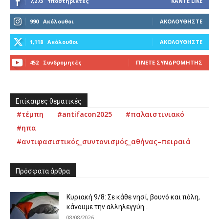
7,273
Υποστηρικτές
ΚΆΝΤΕ LIKE
990
Ακόλουθοι
ΑΚΟΛΟΥΘΉΣΤΕ
1,118
Ακόλουθοι
ΑΚΟΛΟΥΘΉΣΤΕ
452
Συνδρομητές
ΓΊΝΕΤΕ ΣΥΝΔΡΟΜΗΤΉΣ
Επίκαιρες θεματικές
#τέμπη
#antifacon2025
#παλαιστινιακό
#ηπα
#αντιφασιστικός_συντονισμός_αθήνας–πειραιά
Πρόσφατα άρθρα
Κυριακή 9/8: Σε κάθε νησί, βουνό και πόλη,
κάνουμε την αλληλεγγύη...
08/08/2026