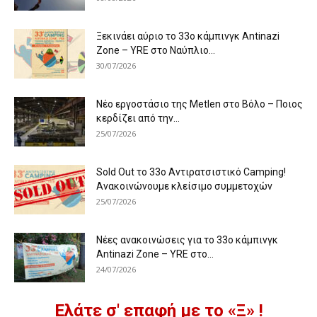
Ξεκινάει αύριο το 33ο κάμπινγκ Antinazi
Zone – YRE στο Ναύπλιο...
30/07/2026
Νέο εργοστάσιο της Metlen στο Βόλο – Ποιος
κερδίζει από την...
25/07/2026
Sold Out το 33ο Αντιρατσιστικό Camping!
Ανακοινώνουμε κλείσιμο συμμετοχών
25/07/2026
Νέες ανακοινώσεις για το 33ο κάμπινγκ
Antinazi Zone – YRE στο...
24/07/2026
Ελάτε σ' επαφή με το «Ξ» !