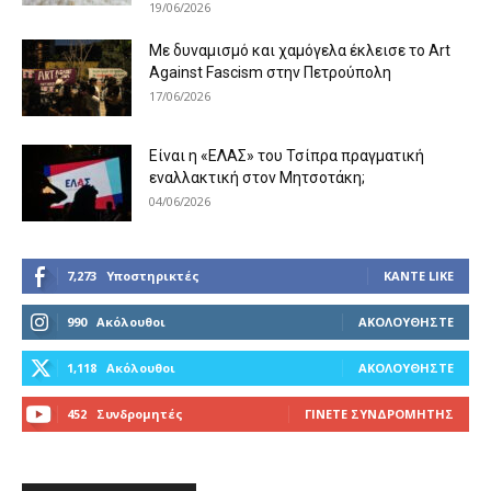
19/06/2026
Με δυναμισμό και χαμόγελα έκλεισε το Art
Against Fascism στην Πετρούπολη
17/06/2026
Είναι η «ΕΛΑΣ» του Τσίπρα πραγματική
εναλλακτική στον Μητσοτάκη;
04/06/2026
7,273
Υποστηρικτές
ΚΆΝΤΕ LIKE
990
Ακόλουθοι
ΑΚΟΛΟΥΘΉΣΤΕ
1,118
Ακόλουθοι
ΑΚΟΛΟΥΘΉΣΤΕ
452
Συνδρομητές
ΓΊΝΕΤΕ ΣΥΝΔΡΟΜΗΤΉΣ