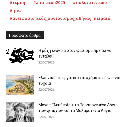
#τέμπη
#antifacon2025
#παλαιστινιακό
#ηπα
#αντιφασιστικός_συντονισμός_αθήνας–πειραιά
Πρόσφατα άρθρα
Η μάχη ενάντια στον φασισμό πρέπει να
ενταθεί
22/07/2026
Ελληνικό: τα εργατικά «ατυχήματα» δεν είναι
τυχαία
22/07/2026
Μάνος Ελευθερίου: τα Παραπονεμένα Λόγια
των φτωχών και τα Μαλαματένια Λόγια...
22/07/2026