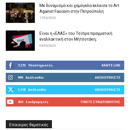
Με δυναμισμό και χαμόγελα έκλεισε το Art
Against Fascism στην Πετρούπολη
17/06/2026
Είναι η «ΕΛΑΣ» του Τσίπρα πραγματική
εναλλακτική στον Μητσοτάκη;
04/06/2026
7,273
Υποστηρικτές
ΚΆΝΤΕ LIKE
990
Ακόλουθοι
ΑΚΟΛΟΥΘΉΣΤΕ
1,118
Ακόλουθοι
ΑΚΟΛΟΥΘΉΣΤΕ
450
Συνδρομητές
ΓΊΝΕΤΕ ΣΥΝΔΡΟΜΗΤΉΣ
Επίκαιρες θεματικές