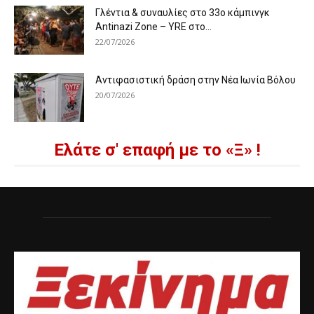
Γλέντια & συναυλίες στο 33ο κάμπινγκ
Antinazi Zone – YRE στο...
22/07/2026
Αντιφασιστική δράση στην Νέα Ιωνία Βόλου
20/07/2026
Ελάτε σ' επαφή με το «Ξ» !