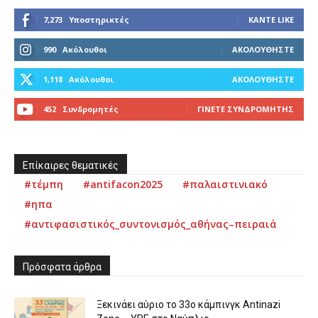
7,273
Υποστηρικτές
ΚΆΝΤΕ LIKE
990
Ακόλουθοι
ΑΚΟΛΟΥΘΉΣΤΕ
1,118
Ακόλουθοι
ΑΚΟΛΟΥΘΉΣΤΕ
452
Συνδρομητές
ΓΊΝΕΤΕ ΣΥΝΔΡΟΜΗΤΉΣ
Επίκαιρες θεματικές
#τέμπη
#antifacon2025
#παλαιστινιακό
#ηπα
#αντιφασιστικός_συντονισμός_αθήνας–πειραιά
Πρόσφατα άρθρα
Ξεκινάει αύριο το 33ο κάμπινγκ Antinazi