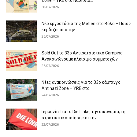
Zone – YRE στο Ναύπλιο...
30/07/2026
Νέο εργοστάσιο της Metlen στο Βόλο – Ποιος
κερδίζει από την...
25/07/2026
Sold Out το 33ο Αντιρατσιστικό Camping!
Ανακοινώνουμε κλείσιμο συμμετοχών
25/07/2026
Νέες ανακοινώσεις για το 33ο κάμπινγκ
Antinazi Zone – YRE στο...
24/07/2026
Γερμανία: Για το Die Linke, την οικονομία, τη
στρατιωτικοποίηση και την...
23/07/2026