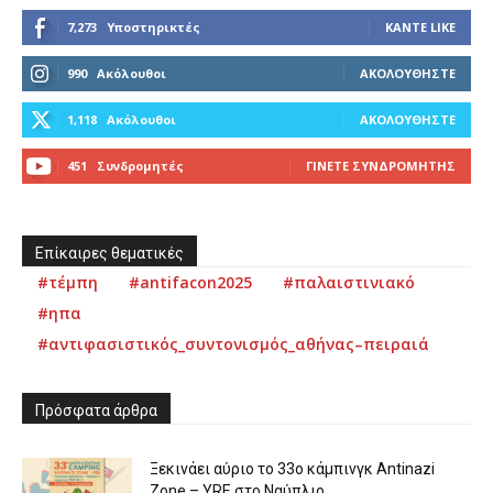
7,273
Υποστηρικτές
ΚΆΝΤΕ LIKE
990
Ακόλουθοι
ΑΚΟΛΟΥΘΉΣΤΕ
1,118
Ακόλουθοι
ΑΚΟΛΟΥΘΉΣΤΕ
451
Συνδρομητές
ΓΊΝΕΤΕ ΣΥΝΔΡΟΜΗΤΉΣ
Επίκαιρες θεματικές
#τέμπη
#antifacon2025
#παλαιστινιακό
#ηπα
#αντιφασιστικός_συντονισμός_αθήνας–πειραιά
Πρόσφατα άρθρα
Ξεκινάει αύριο το 33ο κάμπινγκ Antinazi
Zone – YRE στο Ναύπλιο...