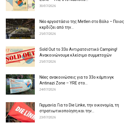
30/07/2026
Νέο εργοστάσιο της Metlen στο Βόλο – Ποιος
κερδίζει από την...
25/07/2026
Sold Out το 33ο Αντιρατσιστικό Camping!
Ανακοινώνουμε κλείσιμο συμμετοχών
25/07/2026
Νέες ανακοινώσεις για το 33ο κάμπινγκ
Antinazi Zone – YRE στο...
24/07/2026
Γερμανία: Για το Die Linke, την οικονομία, τη
στρατιωτικοποίηση και την...
23/07/2026