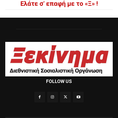
Ελάτε σ' επαφή με το «Ξ» !
FOLLOW US