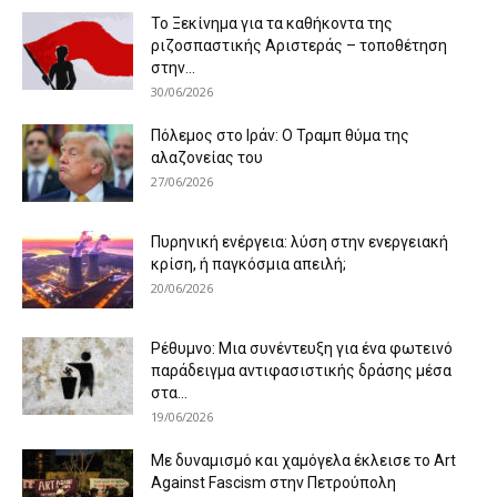
Το Ξεκίνημα για τα καθήκοντα της
ριζοσπαστικής Αριστεράς – τοποθέτηση
στην...
30/06/2026
Πόλεμος στο Ιράν: Ο Τραμπ θύμα της
αλαζονείας του
27/06/2026
Πυρηνική ενέργεια: λύση στην ενεργειακή
κρίση, ή παγκόσμια απειλή;
20/06/2026
Ρέθυμνο: Μια συνέντευξη για ένα φωτεινό
παράδειγμα αντιφασιστικής δράσης μέσα
στα...
19/06/2026
Με δυναμισμό και χαμόγελα έκλεισε το Art
Against Fascism στην Πετρούπολη