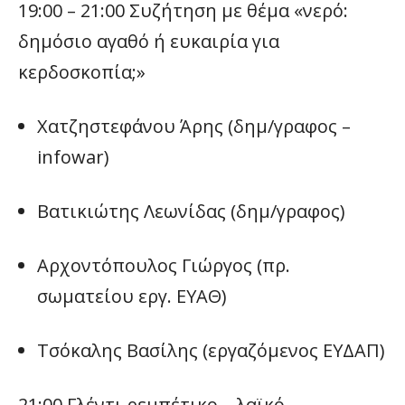
19:00 – 21:00 Συζήτηση με θέμα «νερό:
δημόσιο αγαθό ή ευκαιρία για
κερδοσκοπία;»
Χατζηστεφάνου Άρης (δημ/γραφος –
infowar)
Βατικιώτης Λεωνίδας (δημ/γραφος)
Αρχοντόπουλος Γιώργος (πρ.
σωματείου εργ. ΕΥΑΘ)
Τσόκαλης Βασίλης (εργαζόμενος ΕΥΔΑΠ)
21:00 Γλέντι ρεμπέτικο – λαϊκό