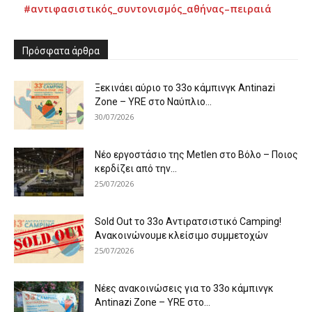
#αντιφασιστικός_συντονισμός_αθήνας–πειραιά
Πρόσφατα άρθρα
Ξεκινάει αύριο το 33ο κάμπινγκ Antinazi
Zone – YRE στο Ναύπλιο...
30/07/2026
Νέο εργοστάσιο της Metlen στο Βόλο – Ποιος
κερδίζει από την...
25/07/2026
Sold Out το 33ο Αντιρατσιστικό Camping!
Ανακοινώνουμε κλείσιμο συμμετοχών
25/07/2026
Νέες ανακοινώσεις για το 33ο κάμπινγκ
Antinazi Zone – YRE στο...