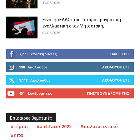
17/06/2026
Είναι η «ΕΛΑΣ» του Τσίπρα πραγματική
εναλλακτική στον Μητσοτάκη;
04/06/2026
7,273
Υποστηρικτές
ΚΆΝΤΕ LIKE
990
Ακόλουθοι
ΑΚΟΛΟΥΘΉΣΤΕ
1,118
Ακόλουθοι
ΑΚΟΛΟΥΘΉΣΤΕ
451
Συνδρομητές
ΓΊΝΕΤΕ ΣΥΝΔΡΟΜΗΤΉΣ
Επίκαιρες θεματικές
#τέμπη
#antifacon2025
#παλαιστινιακό
#ηπα