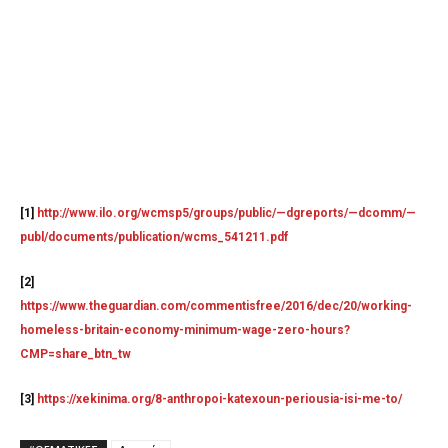
[1]
http://www.ilo.org/wcmsp5/groups/public/—dgreports/—dcomm/—
publ/documents/publication/wcms_541211.pdf
[2]
https://www.theguardian.com/commentisfree/2016/dec/20/working-
homeless-britain-economy-minimum-wage-zero-hours?
CMP=share_btn_tw
[3]
https://xekinima.org/8-anthropoi-katexoun-periousia-isi-me-to/