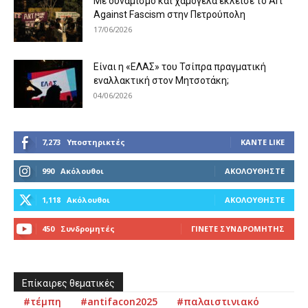
Με δυναμισμό και χαμόγελα έκλεισε το Art
Against Fascism στην Πετρούπολη
17/06/2026
Είναι η «ΕΛΑΣ» του Τσίπρα πραγματική
εναλλακτική στον Μητσοτάκη;
04/06/2026
7,273
Υποστηρικτές
ΚΆΝΤΕ LIKE
990
Ακόλουθοι
ΑΚΟΛΟΥΘΉΣΤΕ
1,118
Ακόλουθοι
ΑΚΟΛΟΥΘΉΣΤΕ
450
Συνδρομητές
ΓΊΝΕΤΕ ΣΥΝΔΡΟΜΗΤΉΣ
Επίκαιρες θεματικές
#τέμπη
#antifacon2025
#παλαιστινιακό