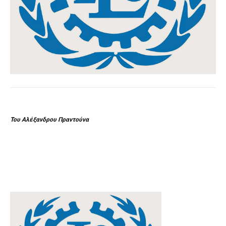
Του Αλέξανδρου Πραντούνα