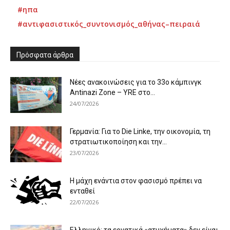
#ηπα
#αντιφασιστικός_συντονισμός_αθήνας–πειραιά
Πρόσφατα άρθρα
Νέες ανακοινώσεις για το 33ο κάμπινγκ
Antinazi Zone – YRE στο...
24/07/2026
Γερμανία: Για το Die Linke, την οικονομία, τη
στρατιωτικοποίηση και την...
23/07/2026
Η μάχη ενάντια στον φασισμό πρέπει να
ενταθεί
22/07/2026