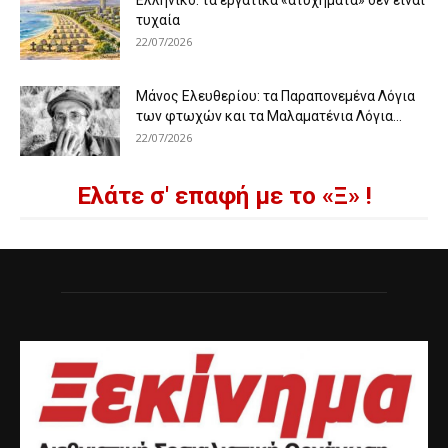
Ελληνικό: τα εργατικά «ατυχήματα» δεν είναι
τυχαία
22/07/2026
Μάνος Ελευθερίου: τα Παραπονεμένα Λόγια
των φτωχών και τα Μαλαματένια Λόγια...
22/07/2026
Ελάτε σ' επαφή με το «Ξ» !