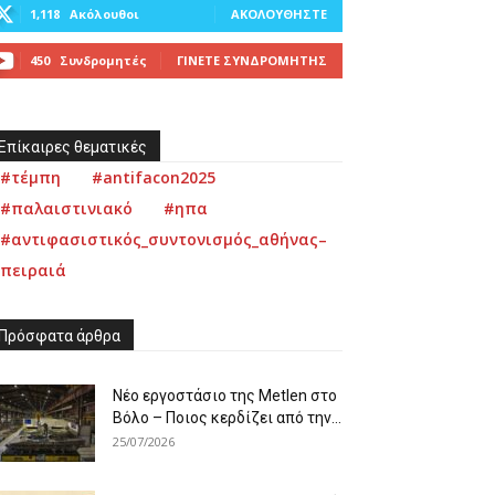
1,118
Ακόλουθοι
ΑΚΟΛΟΥΘΉΣΤΕ
450
Συνδρομητές
ΓΊΝΕΤΕ ΣΥΝΔΡΟΜΗΤΉΣ
Επίκαιρες θεματικές
#τέμπη
#antifacon2025
#παλαιστινιακό
#ηπα
#αντιφασιστικός_συντονισμός_αθήνας–
πειραιά
Πρόσφατα άρθρα
Νέο εργοστάσιο της Metlen στο
Βόλο – Ποιος κερδίζει από την...
25/07/2026