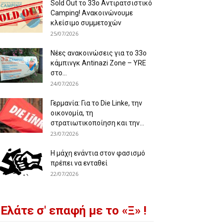
Sold Out το 33ο Αντιρατσιστικό
Camping! Ανακοινώνουμε
κλείσιμο συμμετοχών
25/07/2026
Νέες ανακοινώσεις για το 33ο
κάμπινγκ Antinazi Zone – YRE
στο...
24/07/2026
Γερμανία: Για το Die Linke, την
οικονομία, τη
στρατιωτικοποίηση και την...
23/07/2026
Η μάχη ενάντια στον φασισμό
πρέπει να ενταθεί
22/07/2026
Ελάτε σ' επαφή με το «Ξ» !