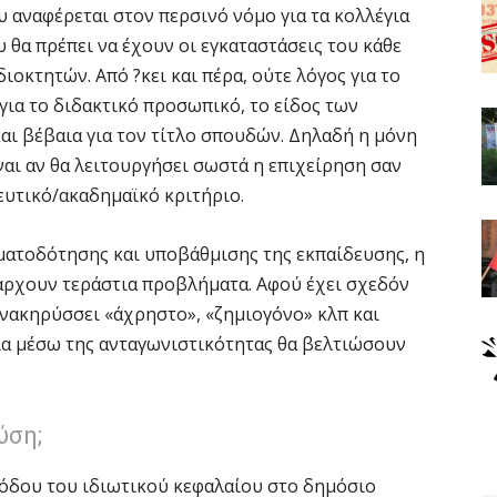
 αναφέρεται στον περσινό νόμο για τα κολλέγια
υ θα πρέπει να έχουν οι εγκαταστάσεις του κάθε
ιοκτητών. Από ?κει και πέρα, ούτε λόγος για το
ια το διδακτικό προσωπικό, το είδος των
και βέβαια για τον τίτλο σπουδών. Δηλαδή η μόνη
αι αν θα λειτουργήσει σωστά η επιχείρηση σαν
ευτικό/ακαδημαϊκό κριτήριο.
ατοδότησης και υποβάθμισης της εκπαίδευσης, η
άρχουν τεράστια προβλήματα. Αφού έχει σχεδόν
ανακηρύσσει «άχρηστο», «ζημιογόνο» κλπ και
οία μέσω της ανταγωνιστικότητας θα βελτιώσουν
ύση;
όδου του ιδιωτικού κεφαλαίου στο δημόσιο