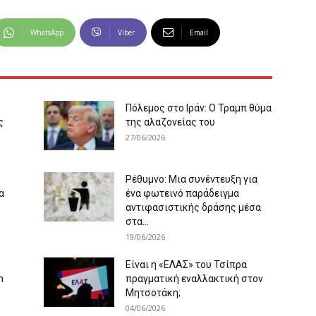
WhatsApp
Viber
Email
Πόλεμος στο Ιράν: Ο Τραμπ θύμα
ς
της αλαζονείας του
27/06/2026
Ρέθυμνο: Μια συνέντευξη για
α
ένα φωτεινό παράδειγμα
αντιφασιστικής δράσης μέσα
στα...
19/06/2026
Είναι η «ΕΛΑΣ» του Τσίπρα
m
πραγματική εναλλακτική στον
Μητσοτάκη;
04/06/2026