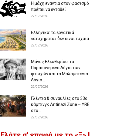
Η μάχη ενάντια στον φασισμό
πρέπει να ενταθεί
22/07/2026
Ελληνικό: τα εργατικά
«ατυχήματα» δεν είναι τυχαία
22/07/2026
Μάνος Ελευθερίου: τα
Παραπονεμένα Λόγια των
φτωχών και τα Μαλαματένια
Λόγια...
22/07/2026
Γλέντια & συναυλίες στο 33ο
κάμπινγκ Antinazi Zone – YRE
στο...
22/07/2026
Ελάτε σ' επαφή με το «Ξ» !