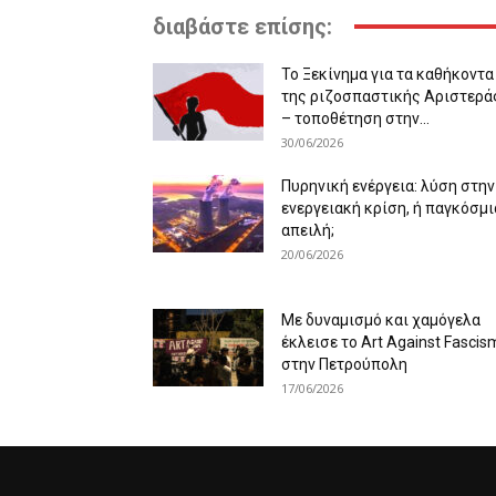
διαβάστε επίσης:
Το Ξεκίνημα για τα καθήκοντα
της ριζοσπαστικής Αριστερά
– τοποθέτηση στην...
30/06/2026
Πυρηνική ενέργεια: λύση στην
ενεργειακή κρίση, ή παγκόσμι
απειλή;
20/06/2026
Με δυναμισμό και χαμόγελα
έκλεισε το Art Against Fascis
στην Πετρούπολη
17/06/2026