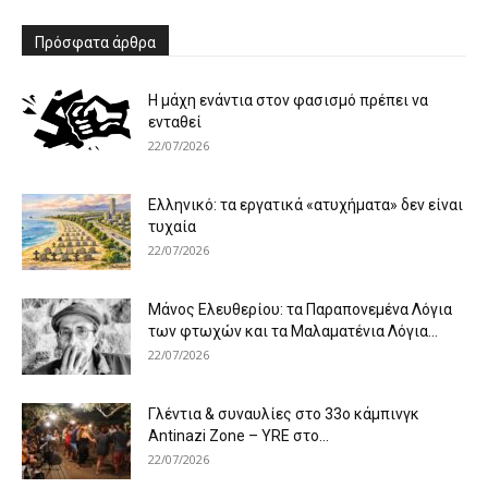
Πρόσφατα άρθρα
Η μάχη ενάντια στον φασισμό πρέπει να
ενταθεί
22/07/2026
Ελληνικό: τα εργατικά «ατυχήματα» δεν είναι
τυχαία
22/07/2026
Μάνος Ελευθερίου: τα Παραπονεμένα Λόγια
των φτωχών και τα Μαλαματένια Λόγια...
22/07/2026
Γλέντια & συναυλίες στο 33ο κάμπινγκ
Antinazi Zone – YRE στο...
22/07/2026