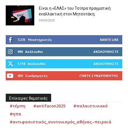
Είναι η «ΕΛΑΣ» του Τσίπρα πραγματική
εναλλακτική στον Μητσοτάκη;
04/06/2026
7,273
Υποστηρικτές
ΚΆΝΤΕ LIKE
990
Ακόλουθοι
ΑΚΟΛΟΥΘΉΣΤΕ
1,118
Ακόλουθοι
ΑΚΟΛΟΥΘΉΣΤΕ
450
Συνδρομητές
ΓΊΝΕΤΕ ΣΥΝΔΡΟΜΗΤΉΣ
Επίκαιρες θεματικές
#τέμπη
#antifacon2025
#παλαιστινιακό
#ηπα
#αντιφασιστικός_συντονισμός_αθήνας–πειραιά