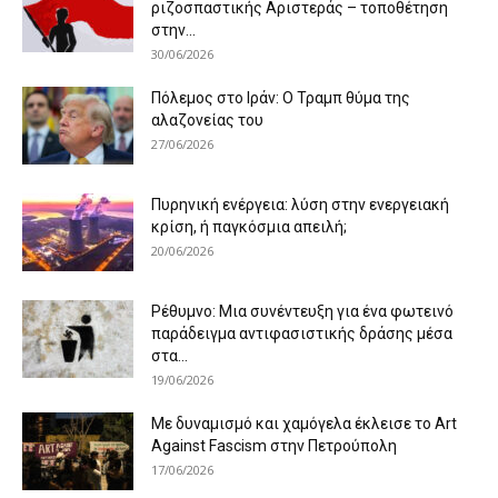
ριζοσπαστικής Αριστεράς – τοποθέτηση
στην...
30/06/2026
Πόλεμος στο Ιράν: Ο Τραμπ θύμα της
αλαζονείας του
27/06/2026
Πυρηνική ενέργεια: λύση στην ενεργειακή
κρίση, ή παγκόσμια απειλή;
20/06/2026
Ρέθυμνο: Μια συνέντευξη για ένα φωτεινό
παράδειγμα αντιφασιστικής δράσης μέσα
στα...
19/06/2026
Με δυναμισμό και χαμόγελα έκλεισε το Art
Against Fascism στην Πετρούπολη
17/06/2026