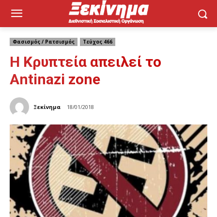
Φασισμός / Ρατσισμός
Τεύχος 466
Η Κρυπτεία απειλεί το
Antinazi zone
Ξεκίνημα
18/01/2018