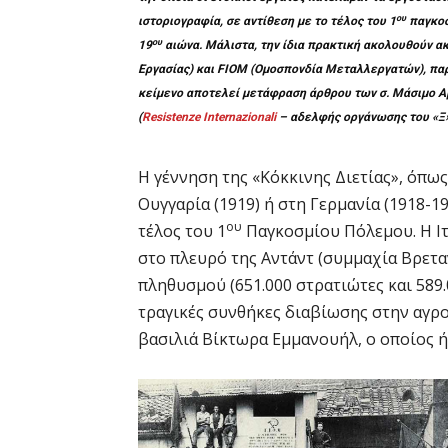
ου
ιστοριογραφία, σε αντίθεση με το τέλος του 1
παγκοσ
ου
19
αιώνα. Μάλιστα, την ίδια πρακτική ακολουθούν ακ
Εργασίας) και FIOM (Ομοσπονδία Μεταλλεργατών), πα
κείμενο αποτελεί μετάφραση άρθρου των σ. Μάσιμο Αμ
(
Resistenze Internazionali
– αδελφής οργάνωσης του «Ξ» 
Η γέννηση της «Κόκκινης Διετίας», όπως
Ουγγαρία (1919) ή στη Γερμανία (1918-1
ου
τέλος του 1
Παγκοσμίου Πόλεμου. Η Ιτ
στο πλευρό της Αντάντ (συμμαχία Βρετανί
πληθυσμού (651.000 στρατιώτες και 589.
τραγικές συνθήκες διαβίωσης στην αγροτ
βασιλιά Βίκτωρα Εμμανουήλ, ο οποίος ή