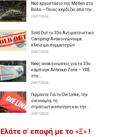
Νέο εργοστάσιο της Metlen στο
Βόλο – Ποιος κερδίζει από την...
25/07/2026
Sold Out το 33ο Αντιρατσιστικό
Camping! Ανακοινώνουμε
κλείσιμο συμμετοχών
25/07/2026
Νέες ανακοινώσεις για το 33ο
κάμπινγκ Antinazi Zone – YRE
στο...
24/07/2026
Γερμανία: Για το Die Linke, την
οικονομία, τη
στρατιωτικοποίηση και την...
23/07/2026
Ελάτε σ' επαφή με το «Ξ» !