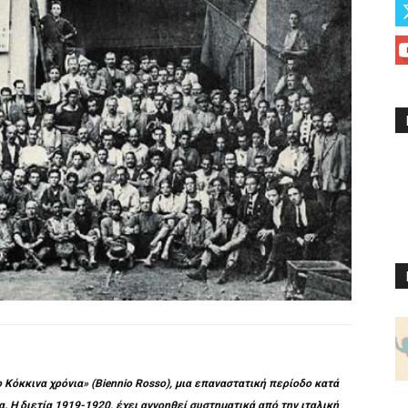
ο Κόκκινα χρόνια» (Biennio Rosso), μια επαναστατική περίοδο κατά
. Η διετία 1919-1920, έχει αγνοηθεί συστηματικά από την ιταλική