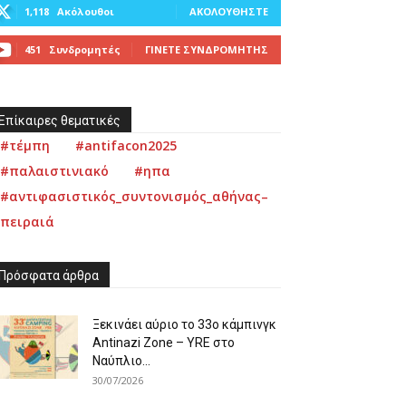
1,118
Ακόλουθοι
ΑΚΟΛΟΥΘΉΣΤΕ
451
Συνδρομητές
ΓΊΝΕΤΕ ΣΥΝΔΡΟΜΗΤΉΣ
Επίκαιρες θεματικές
#τέμπη
#antifacon2025
#παλαιστινιακό
#ηπα
#αντιφασιστικός_συντονισμός_αθήνας–
πειραιά
Πρόσφατα άρθρα
Ξεκινάει αύριο το 33ο κάμπινγκ
Antinazi Zone – YRE στο
Ναύπλιο...
30/07/2026