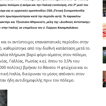
ο
μίου πολέμου ή ακόμα και την Ιταλική ενοποίηση, στο 2
μισό του
όμα και οι εργατικές ομοσπονδίες CGIL (Γενική Συνομοσπονδία
ρότι πρωταγωνίστησαν κατά την περίοδο αυτή. Το παρακάτω
αντόρι και Τζουλιάνο Μπρουνέτι, μέλη της «Διεθνούς Αντίστασης»
στην Ιταλία), σε επιμέλεια του σ. Γιώργου Κασαμπαλάκου.
 και οι αντίστοιχες επαναστατικές περίοδοι στην
9), καθορίστηκε από την διεθνή κατάσταση μετά το
αλία πλήρωσε βαρύ φόρο αίματος στον πόλεμο,
ας, Γαλλίας, Ρωσίας κ.α.), όπου το 3,5% του
000 πολίτες) βρήκαν το θάνατο. Η φτώχεια και οι
ική Ιταλία, διεύρυναν το μίσος απέναντι στον
ταν ήδη αντιδημοφιλής πριν τον πόλεμο.