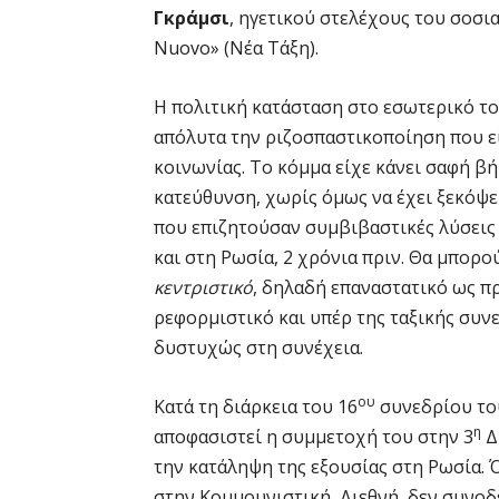
Γκράμσι
, ηγετικού στελέχους του σοσι
Nuovo» (Νέα Τάξη).
Η πολιτική κατάσταση στο εσωτερικό το
απόλυτα την ριζοσπαστικοποίηση που εί
κοινωνίας. Το κόμμα είχε κάνει σαφή βή
κατεύθυνση, χωρίς όμως να έχει ξεκόψει
που επιζητούσαν συμβιβαστικές λύσεις 
και στη Ρωσία, 2 χρόνια πριν. Θα μπορ
κεντριστικό
, δηλαδή επαναστατικό ως π
ρεφορμιστικό και υπέρ της ταξικής συν
δυστυχώς στη συνέχεια.
ου
Κατά τη διάρκεια του 16
συνεδρίου του
η
αποφασιστεί η συμμετοχή του στην 3
Δ
την κατάληψη της εξουσίας στη Ρωσία.
στην Κομμουνιστική Διεθνή, δεν συνοδ