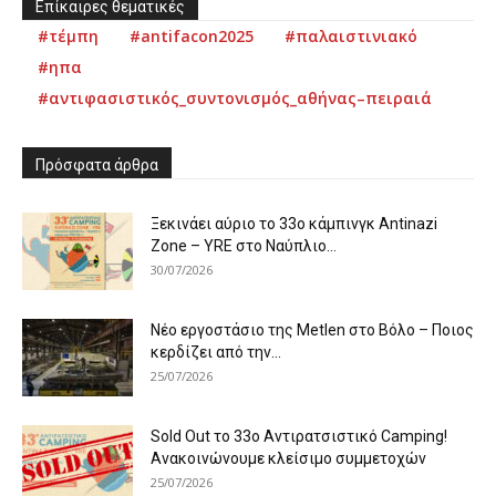
Επίκαιρες θεματικές
#τέμπη
#antifacon2025
#παλαιστινιακό
#ηπα
#αντιφασιστικός_συντονισμός_αθήνας–πειραιά
Πρόσφατα άρθρα
Ξεκινάει αύριο το 33ο κάμπινγκ Antinazi
Zone – YRE στο Ναύπλιο...
30/07/2026
Νέο εργοστάσιο της Metlen στο Βόλο – Ποιος
κερδίζει από την...
25/07/2026
Sold Out το 33ο Αντιρατσιστικό Camping!
Ανακοινώνουμε κλείσιμο συμμετοχών
25/07/2026