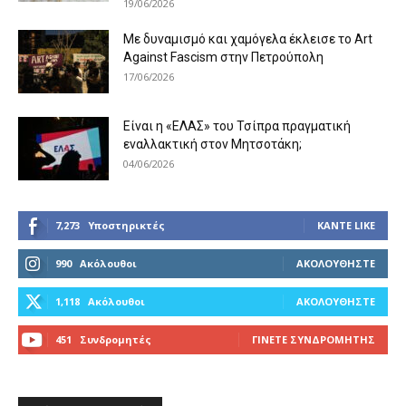
19/06/2026
Με δυναμισμό και χαμόγελα έκλεισε το Art
Against Fascism στην Πετρούπολη
17/06/2026
Είναι η «ΕΛΑΣ» του Τσίπρα πραγματική
εναλλακτική στον Μητσοτάκη;
04/06/2026
7,273
Υποστηρικτές
ΚΆΝΤΕ LIKE
990
Ακόλουθοι
ΑΚΟΛΟΥΘΉΣΤΕ
1,118
Ακόλουθοι
ΑΚΟΛΟΥΘΉΣΤΕ
451
Συνδρομητές
ΓΊΝΕΤΕ ΣΥΝΔΡΟΜΗΤΉΣ