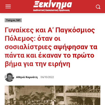
Τεύχος 561
Γυναίκες και Α’ Παγκόσμιος
Πόλεμος: όταν οι
σοσιαλίστριες αψήφησαν τα
πάντα και έκαναν το πρώτο
βήμα για την ειρήνη
Αθηνά Καρυάτη
06/10/2022