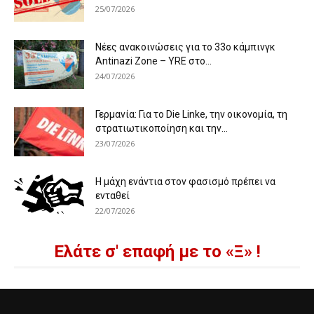
25/07/2026
Νέες ανακοινώσεις για το 33ο κάμπινγκ
Antinazi Zone – YRE στο...
24/07/2026
Γερμανία: Για το Die Linke, την οικονομία, τη
στρατιωτικοποίηση και την...
23/07/2026
Η μάχη ενάντια στον φασισμό πρέπει να
ενταθεί
22/07/2026
Ελάτε σ' επαφή με το «Ξ» !