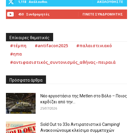
1,118
Ακόλουθοι
ΑΚΟΛΟΥΘΉΣΤΕ
450
Συνδρομητές
ΓΊΝΕΤΕ ΣΥΝΔΡΟΜΗΤΉΣ
Επίκαιρες θεματικές
#τέμπη
#antifacon2025
#παλαιστινιακό
#ηπα
#αντιφασιστικός_συντονισμός_αθήνας–πειραιά
Πρόσφατα άρθρα
Νέο εργοστάσιο της Metlen στο Βόλο – Ποιος
κερδίζει από την...
25/07/2026
Sold Out το 33ο Αντιρατσιστικό Camping!
Ανακοινώνουμε κλείσιμο συμμετοχών