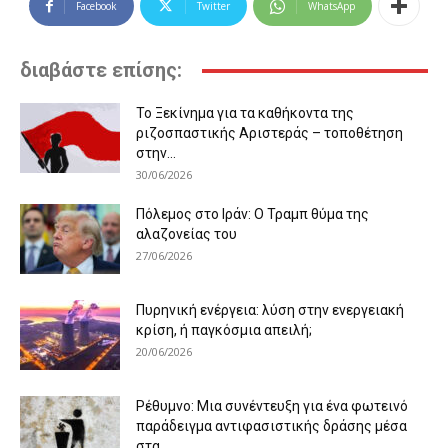
Facebook
Twitter
WhatsApp
διαβάστε επίσης:
Το Ξεκίνημα για τα καθήκοντα της
ριζοσπαστικής Αριστεράς – τοποθέτηση
στην...
30/06/2026
Πόλεμος στο Ιράν: Ο Τραμπ θύμα της
αλαζονείας του
27/06/2026
Πυρηνική ενέργεια: λύση στην ενεργειακή
κρίση, ή παγκόσμια απειλή;
20/06/2026
Ρέθυμνο: Μια συνέντευξη για ένα φωτεινό
παράδειγμα αντιφασιστικής δράσης μέσα
στα...