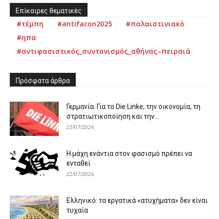
Επίκαιρες θεματικές
#τέμπη
#antifacon2025
#παλαιστινιακό
#ηπα
#αντιφασιστικός_συντονισμός_αθήνας–πειραιά
Πρόσφατα άρθρα
Γερμανία: Για το Die Linke, την οικονομία, τη
στρατιωτικοποίηση και την...
23/07/2026
Η μάχη ενάντια στον φασισμό πρέπει να
ενταθεί
22/07/2026
Ελληνικό: τα εργατικά «ατυχήματα» δεν είναι
τυχαία