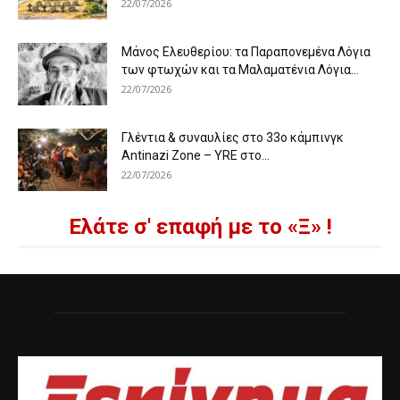
22/07/2026
Μάνος Ελευθερίου: τα Παραπονεμένα Λόγια
των φτωχών και τα Μαλαματένια Λόγια...
22/07/2026
Γλέντια & συναυλίες στο 33ο κάμπινγκ
Antinazi Zone – YRE στο...
22/07/2026
Ελάτε σ' επαφή με το «Ξ» !