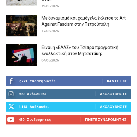
19/06/2026
Με δυναμισμό και χαμόγελα έκλεισε το Art
Against Fascism στην Πετρούπολη
17/06/2026
Είναι η «ΕΛΑΣ» του Τσίπρα πραγματική
εναλλακτική στον Μητσοτάκη;
04/06/2026
7,273
Υποστηρικτές
ΚΆΝΤΕ LIKE
990
Ακόλουθοι
ΑΚΟΛΟΥΘΉΣΤΕ
1,118
Ακόλουθοι
ΑΚΟΛΟΥΘΉΣΤΕ
450
Συνδρομητές
ΓΊΝΕΤΕ ΣΥΝΔΡΟΜΗΤΉΣ