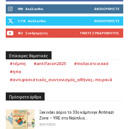
990
Ακόλουθοι
ΑΚΟΛΟΥΘΉΣΤΕ
1,118
Ακόλουθοι
ΑΚΟΛΟΥΘΉΣΤΕ
452
Συνδρομητές
ΓΊΝΕΤΕ ΣΥΝΔΡΟΜΗΤΉΣ
Επίκαιρες θεματικές
#τέμπη
#antifacon2025
#παλαιστινιακό
#ηπα
#αντιφασιστικός_συντονισμός_αθήνας–πειραιά
Πρόσφατα άρθρα
Ξεκινάει αύριο το 33ο κάμπινγκ Antinazi
Zone – YRE στο Ναύπλιο...
30/07/2026