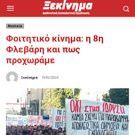
Νεολαία
Φοιτητικό κίνημα: η 8η
Φλεβάρη και πως
προχωράμε
Ξεκίνημα
10/02/2024