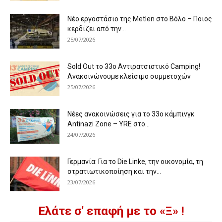
Νέο εργοστάσιο της Metlen στο Βόλο – Ποιος
κερδίζει από την...
25/07/2026
Sold Out το 33ο Αντιρατσιστικό Camping!
Ανακοινώνουμε κλείσιμο συμμετοχών
25/07/2026
Νέες ανακοινώσεις για το 33ο κάμπινγκ
Antinazi Zone – YRE στο...
24/07/2026
Γερμανία: Για το Die Linke, την οικονομία, τη
στρατιωτικοποίηση και την...
23/07/2026
Ελάτε σ' επαφή με το «Ξ» !