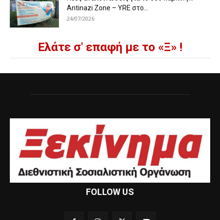
Antinazi Zone – YRE στο...
24/07/2026
Ελάτε σ' επαφή με το «Ξ» !
FOLLOW US