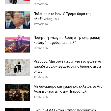
30/06/2026
Πόλεμος στο Ιράν: Ο Τραμπ θύμα της
αλαζονείας του
27/06/2026
Πυρηνική ενέργεια: λύση στην ενεργειακή
κρίση, ή παγκόσμια απειλή;
20/06/2026
Ρέθυμνο: Μια συνέντευξη για ένα φωτεινό
παράδειγμα αντιφασιστικής δράσης μέσα
στα...
19/06/2026
Με δυναμισμό και χαμόγελα έκλεισε το Art
Against Fascism στην Πετρούπολη
17/06/2026
Είναι η «ΕΛΑΣ» του Τσίπρα πραγματική