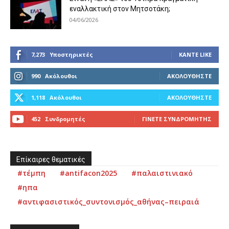
εναλλακτική στον Μητσοτάκη;
04/06/2026
7,273
Υποστηρικτές
ΚΆΝΤΕ LIKE
990
Ακόλουθοι
ΑΚΟΛΟΥΘΉΣΤΕ
1,118
Ακόλουθοι
ΑΚΟΛΟΥΘΉΣΤΕ
452
Συνδρομητές
ΓΊΝΕΤΕ ΣΥΝΔΡΟΜΗΤΉΣ
Επίκαιρες θεματικές
#τέμπη
#antifacon2025
#παλαιστινιακό
#ηπα
#αντιφασιστικός_συντονισμός_αθήνας–πειραιά