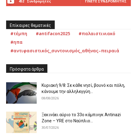
452
Συνδρομητές
ΓΊΝΕΤΕ ΣΥΝΔΡΟΜΗΤΉΣ
Επίκαιρες θεματικές
#τέμπη
#antifacon2025
#παλαιστινιακό
#ηπα
#αντιφασιστικός_συντονισμός_αθήνας–πειραιά
Πρόσφατα άρθρα
Κυριακή 9/8: Σε κάθε νησί, βουνό και πόλη,
κάνουμε την αλληλεγγύη...
08/08/2026
Ξεκινάει αύριο το 33ο κάμπινγκ Antinazi
Zone – YRE στο Ναύπλιο...
30/07/2026